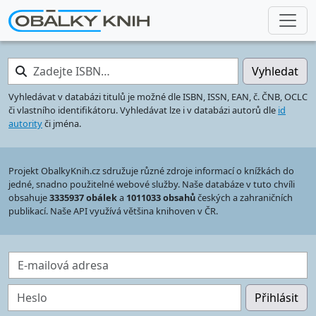
Zadejte ISBN…
Vyhledat
Vyhledávat v databázi titulů je možné dle ISBN, ISSN, EAN, č. ČNB, OCLC
či vlastního identifikátoru. Vyhledávat lze i v databázi autorů dle
id
autority
či jména.
Projekt ObalkyKnih.cz sdružuje různé zdroje informací o knížkách do
jedné, snadno použitelné webové služby. Naše databáze v tuto chvíli
obsahuje
3335937 obálek
a
1011033 obsahů
českých a zahraničních
publikací. Naše API využívá většina knihoven v ČR.
E-mailová adresa
Heslo
Přihlásit