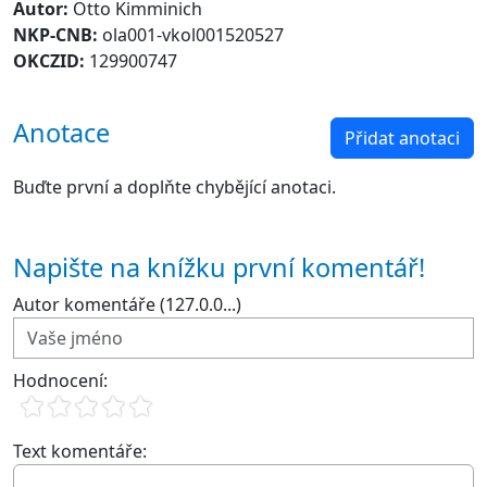
Autor:
Otto Kimminich
NKP-CNB:
ola001-vkol001520527
OKCZID:
129900747
Anotace
Přidat anotaci
Buďte první a doplňte chybějící anotaci.
Napište na knížku první komentář!
Autor komentáře (127.0.0...)
Hodnocení:
Text komentáře: