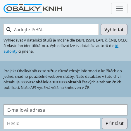
Zadejte ISBN…
Vyhledat
Vyhledávat v databázi titulů je možné dle ISBN, ISSN, EAN, č. ČNB, OCLC
či vlastního identifikátoru. Vyhledávat lze i v databázi autorů dle
id
autority
či jména.
Projekt ObalkyKnih.cz sdružuje různé zdroje informací o knížkách do
jedné, snadno použitelné webové služby. Naše databáze v tuto chvíli
obsahuje
3335937 obálek
a
1011033 obsahů
českých a zahraničních
publikací. Naše API využívá většina knihoven v ČR.
E-mailová adresa
Heslo
Přihlásit