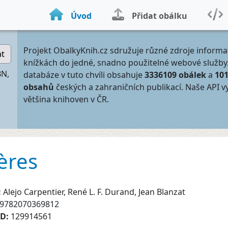
Úvod
Přidat obálku
Projekt ObalkyKnih.cz sdružuje různé zdroje informa
at
knížkách do jedné, snadno použitelné webové služby
BN,
databáze v tuto chvíli obsahuje
3336109 obálek
a
10
obsahů
českých a zahraničních publikací. Naše API v
většina knihoven v ČR.
ères
:
Alejo Carpentier, René L. F. Durand, Jean Blanzat
9782070369812
ID:
129914561