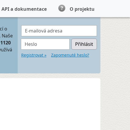
API a dokumentace
O projektu
E-mailová adresa
cí o
. Naše
Heslo
11120
Přihlásit
yužívá
Registrovat »
Zapomenuté heslo?