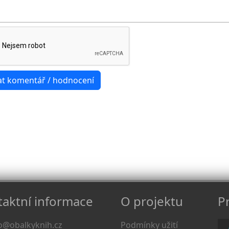
aktní informace
O projektu
Pr
o@obalkyknih.cz
Podmínky užití