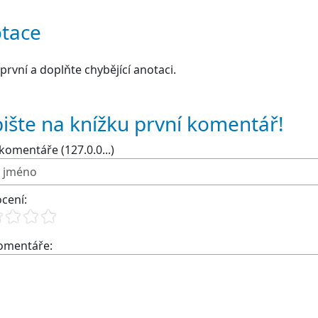
tace
první a doplňte chybějící anotaci.
ište na knížku první komentář!
komentáře (127.0.0...)
cení:
komentáře: