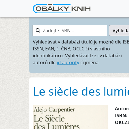
Zadejte ISBN…
Vyhled
Vyhledávat v databázi titulů je možné dle IS
ISSN, EAN, č. ČNB, OCLC či vlastního
identifikátoru. Vyhledávat lze i v databázi
autorů dle
id autority
či jména.
Le siècle des lumi
Autor
ISBN:
OKCZ