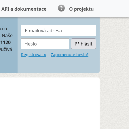
API a dokumentace
O projektu
E-mailová adresa
cí o
. Naše
Heslo
11120
Přihlásit
yužívá
Registrovat »
Zapomenuté heslo?