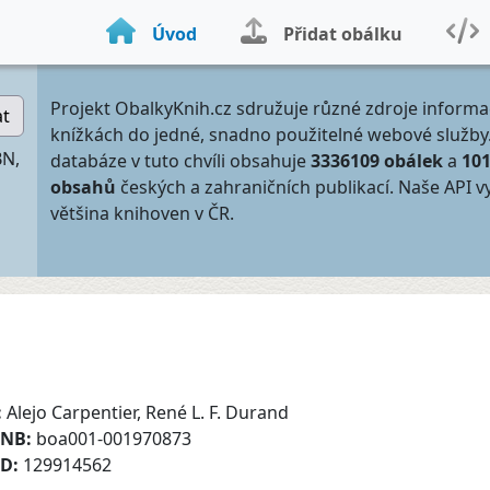
Úvod
Přidat obálku
Projekt ObalkyKnih.cz sdružuje různé zdroje informa
at
knížkách do jedné, snadno použitelné webové služby
BN,
databáze v tuto chvíli obsahuje
3336109 obálek
a
10
obsahů
českých a zahraničních publikací. Naše API v
většina knihoven v ČR.
:
Alejo Carpentier, René L. F. Durand
CNB:
boa001-001970873
ID:
129914562