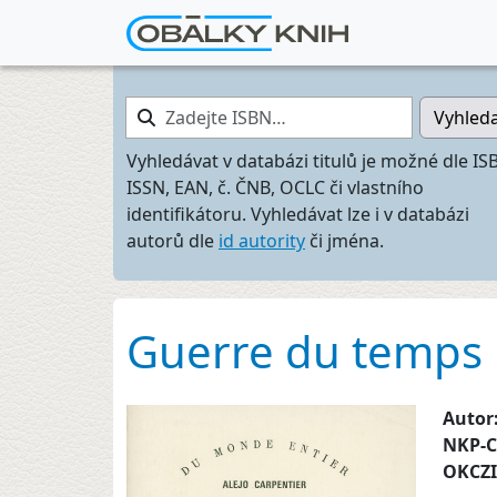
Zadejte ISBN…
Vyhled
Vyhledávat v databázi titulů je možné dle IS
ISSN, EAN, č. ČNB, OCLC či vlastního
identifikátoru. Vyhledávat lze i v databázi
autorů dle
id autority
či jména.
Guerre du temps
Autor
NKP-
OKCZ