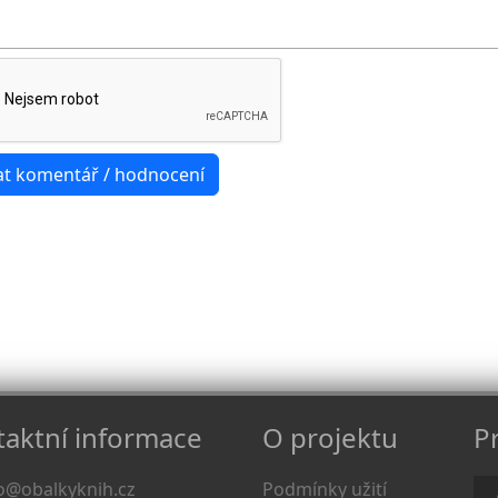
aktní informace
O projektu
Pr
o@obalkyknih.cz
Podmínky užití