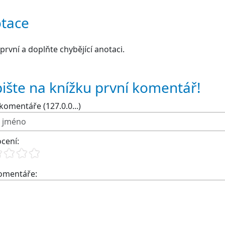
tace
první a doplňte chybějící anotaci.
ište na knížku první komentář!
komentáře (127.0.0...)
cení:
komentáře: