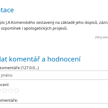
tace
pis J.A.Komenského sestavený na základě jeho dopisů, záz
, vzpomínek i apologetických projevů.
Zdroj ano
dat komentář a hodnocení
komentáře (127.0.0...)
cení:
komentáře: