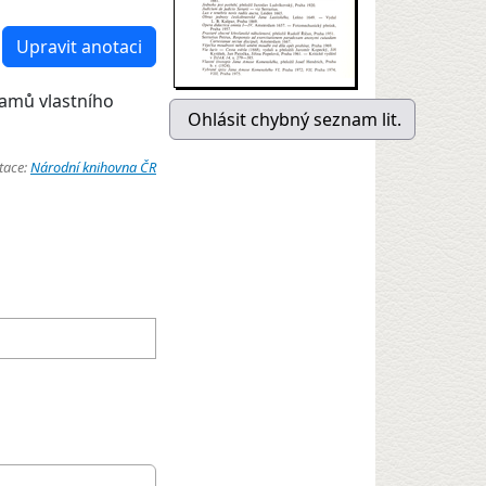
Upravit anotaci
namů vlastního
tace:
Národní knihovna ČR