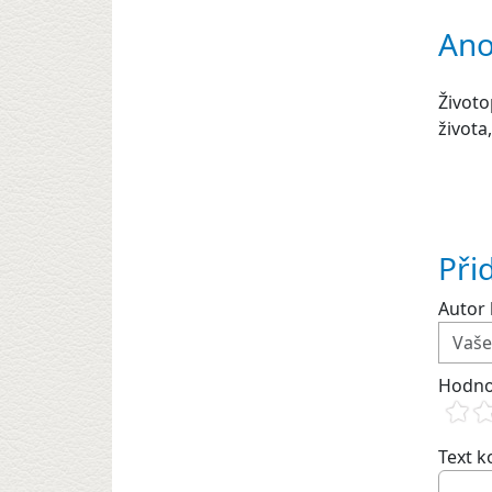
Ano
Životo
života
Při
Autor 
Hodno
Text 