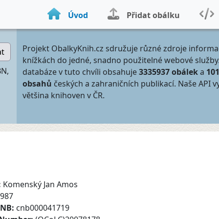
Úvod
Přidat obálku
Projekt ObalkyKnih.cz sdružuje různé zdroje informa
at
knížkách do jedné, snadno použitelné webové služby
BN,
databáze v tuto chvíli obsahuje
3335937 obálek
a
10
obsahů
českých a zahraničních publikací. Naše API v
většina knihoven v ČR.
:
Komenský Jan Amos
987
CNB:
cnb000041719