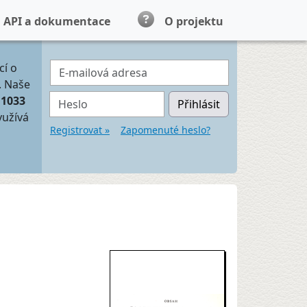
API a dokumentace
O projektu
E-mailová adresa
cí o
. Naše
Heslo
11033
Přihlásit
yužívá
Registrovat »
Zapomenuté heslo?