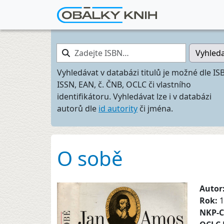
Zadejte ISBN…
Vyhled
Vyhledávat v databázi titulů je možné dle IS
ISSN, EAN, č. ČNB, OCLC či vlastního
identifikátoru. Vyhledávat lze i v databázi
autorů dle
id autority
či jména.
O sobě
Autor
Rok:
1
NKP-