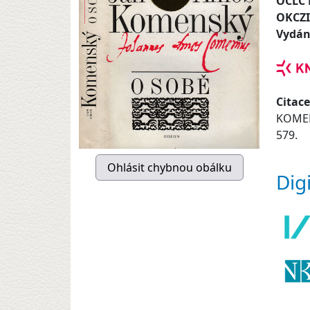
OCLC
OKCZ
Vydán
Citace
KOMEN
579.
Dig