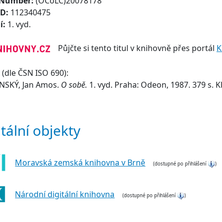
 Number:
(OCoLC)20078178
ID:
112340475
í:
1. vyd.
Půjčte si tento titul v knihovně přes portál
K
(dle ČSN ISO 690):
SKÝ, Jan Amos.
O sobě.
1. vyd. Praha: Odeon, 1987. 379 s. K
itální objekty
Moravská zemská knihovna v Brně
(dostupné po přihlášení
)
Národní digitální knihovna
(dostupné po přihlášení
)