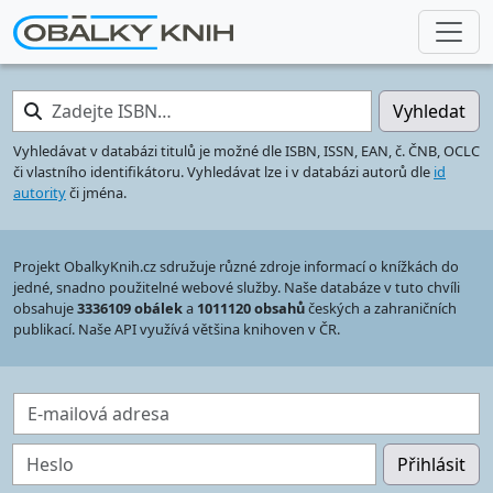
Zadejte ISBN…
Vyhledat
Vyhledávat v databázi titulů je možné dle ISBN, ISSN, EAN, č. ČNB, OCLC
či vlastního identifikátoru. Vyhledávat lze i v databázi autorů dle
id
autority
či jména.
Projekt ObalkyKnih.cz sdružuje různé zdroje informací o knížkách do
jedné, snadno použitelné webové služby. Naše databáze v tuto chvíli
obsahuje
3336109 obálek
a
1011120 obsahů
českých a zahraničních
publikací. Naše API využívá většina knihoven v ČR.
E-mailová adresa
Heslo
Přihlásit