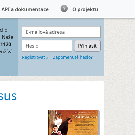
API a dokumentace
O projektu
E-mailová adresa
cí o
. Naše
Heslo
11120
Přihlásit
yužívá
Registrovat »
Zapomenuté heslo?
sus