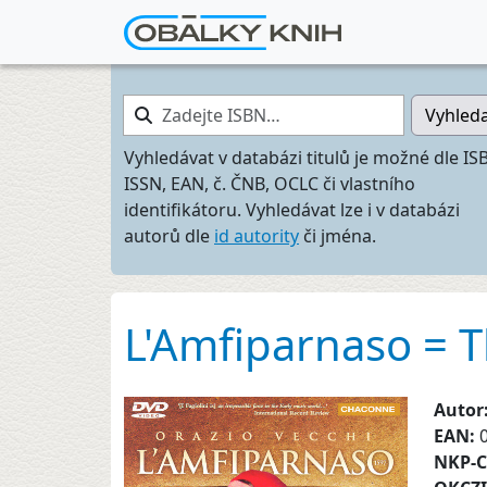
Zadejte ISBN…
Vyhled
Vyhledávat v databázi titulů je možné dle IS
ISSN, EAN, č. ČNB, OCLC či vlastního
identifikátoru. Vyhledávat lze i v databázi
autorů dle
id autority
či jména.
L'Amfiparnaso = T
Autor
EAN:
NKP-