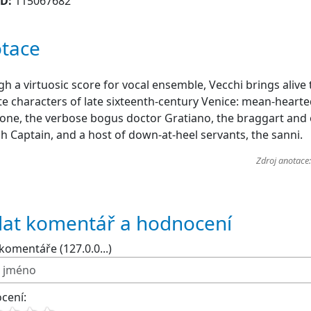
ID:
115067682
tace
h a virtuosic score for vocal ensemble, Vecchi brings aliv
rte characters of late sixteenth-century Venice: mean-hear
one, the verbose bogus doctor Gratiano, the braggart an
h Captain, and a host of down-at-heel servants, the sanni.
Zdroj anotace
dat komentář a hodnocení
komentáře (127.0.0...)
cení: