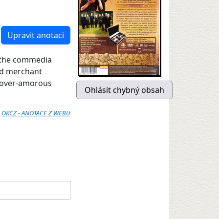
Upravit anotaci
e the commedia
ted merchant
d over-amorous
:
OKCZ - ANOTACE Z WEBU