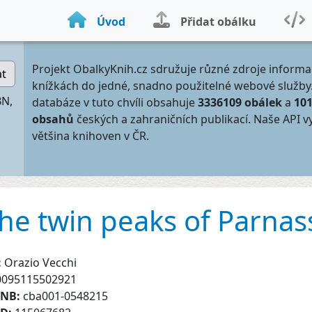
Úvod
Přidat obálku
Projekt ObalkyKnih.cz sdružuje různé zdroje informa
at
knížkách do jedné, snadno použitelné webové služby
BN,
databáze v tuto chvíli obsahuje
3336109 obálek
a
10
obsahů
českých a zahraničních publikací. Naše API v
většina knihoven v ČR.
he twin peaks of Parnas
:
Orazio Vecchi
0095115502921
CNB:
cba001-0548215