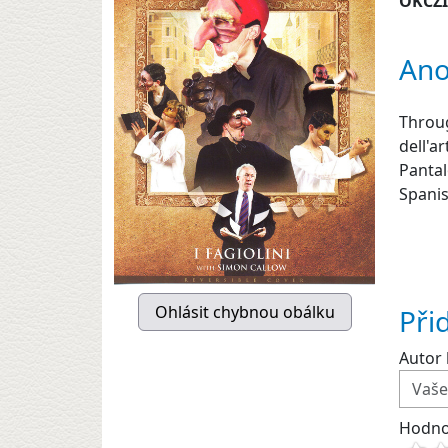
OKCZ
Ano
Throug
dell'a
Pantal
Spanis
Při
Autor 
Hodno