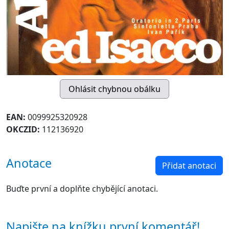
EAN:
0099925320928
OKCZID:
112136920
Anotace
Přidat anotaci
Buďte první a doplňte chybějící anotaci.
Napište na knížku první komentář!