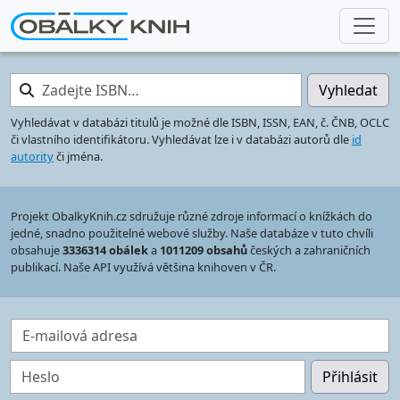
Zadejte ISBN…
Vyhledat
Vyhledávat v databázi titulů je možné dle ISBN, ISSN, EAN, č. ČNB, OCLC
či vlastního identifikátoru. Vyhledávat lze i v databázi autorů dle
id
autority
či jména.
Projekt ObalkyKnih.cz sdružuje různé zdroje informací o knížkách do
jedné, snadno použitelné webové služby. Naše databáze v tuto chvíli
obsahuje
3336314 obálek
a
1011209 obsahů
českých a zahraničních
publikací. Naše API využívá většina knihoven v ČR.
E-mailová adresa
Heslo
Přihlásit