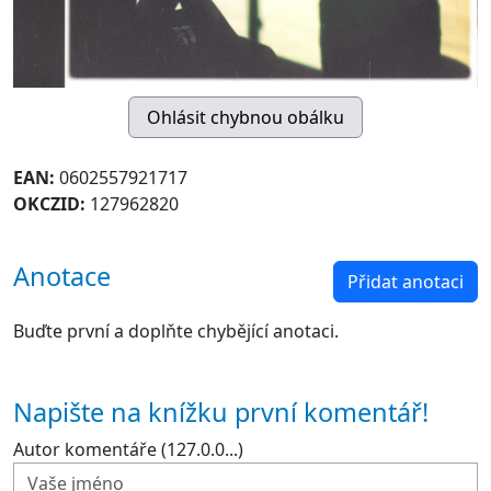
EAN:
0602557921717
OKCZID:
127962820
Anotace
Přidat anotaci
Buďte první a doplňte chybějící anotaci.
Napište na knížku první komentář!
Autor komentáře (127.0.0...)