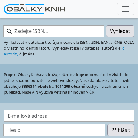
Zadejte ISBN…
Vyhledat
Vyhledávat v databázi titulů je možné dle ISBN, ISSN, EAN, č. ČNB, OCLC
či vlastního identifikátoru. Vyhledávat lze i v databázi autorů dle
id
autority
či jména.
Projekt ObalkyKnih.cz sdružuje různé zdroje informací o knížkách do
jedné, snadno použitelné webové služby. Naše databáze v tuto chvíli
obsahuje
3336314 obálek
a
1011209 obsahů
českých a zahraničních
publikací. Naše API využívá většina knihoven v ČR.
E-mailová adresa
Heslo
Přihlásit