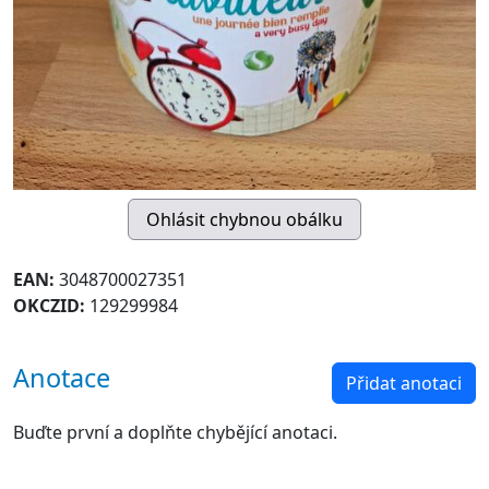
EAN:
3048700027351
OKCZID:
129299984
Anotace
Přidat anotaci
Buďte první a doplňte chybějící anotaci.