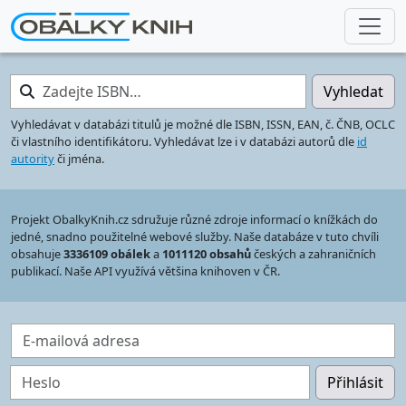
Zadejte ISBN…
Vyhledat
Vyhledávat v databázi titulů je možné dle ISBN, ISSN, EAN, č. ČNB, OCLC
či vlastního identifikátoru. Vyhledávat lze i v databázi autorů dle
id
autority
či jména.
Projekt ObalkyKnih.cz sdružuje různé zdroje informací o knížkách do
jedné, snadno použitelné webové služby. Naše databáze v tuto chvíli
obsahuje
3336109 obálek
a
1011120 obsahů
českých a zahraničních
publikací. Naše API využívá většina knihoven v ČR.
E-mailová adresa
Heslo
Přihlásit