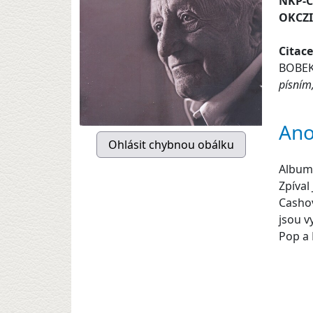
NKP-
OKCZ
Citace
BOBEK,
písním,
Ano
Album 
Zpíval
Cashov
jsou v
Pop a 