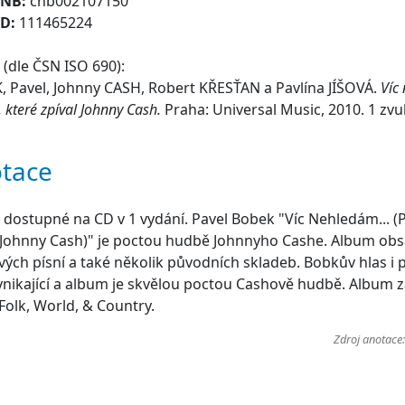
CNB:
cnb002107150
ID:
111465224
(dle ČSN ISO 690):
 Pavel, Johnny CASH, Robert KŘESŤAN a Pavlína JÍŠOVÁ.
Víc
 které zpíval Johnny Cash.
Praha: Universal Music, 2010. 1 zv
tace
dostupné na CD v 1 vydání. Pavel Bobek "Víc Nehledám... (P
 Johnny Cash)" je poctou hudbě Johnnyho Cashe. Album obs
ých písní a také několik původních skladeb. Bobkův hlas i 
ynikající a album je skvělou poctou Cashově hudbě. Album 
Folk, World, & Country.
Zdroj anotace