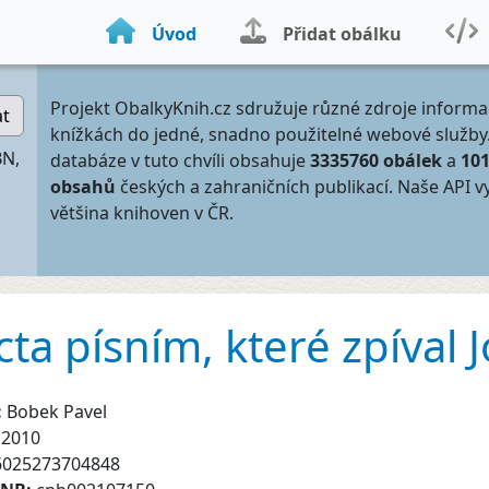
Úvod
Přidat obálku
Projekt ObalkyKnih.cz sdružuje různé zdroje informa
at
knížkách do jedné, snadno použitelné webové služby
BN,
databáze v tuto chvíli obsahuje
3335760 obálek
a
10
obsahů
českých a zahraničních publikací. Naše API v
většina knihoven v ČR.
ta písním, které zpíval
:
Bobek Pavel
p2010
6025273704848