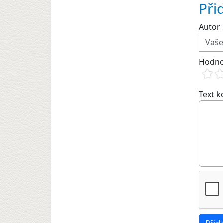
Při
Autor 
Hodno
Text 