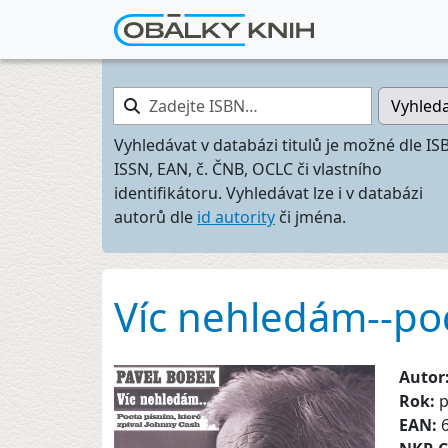
Zadejte ISBN…
Vyhled
Vyhledávat v databázi titulů je možné dle IS
ISSN, EAN, č. ČNB, OCLC či vlastního
identifikátoru. Vyhledávat lze i v databázi
autorů dle
id autority
či jména.
Víc nehledám--poc
Autor
Rok:
EAN: