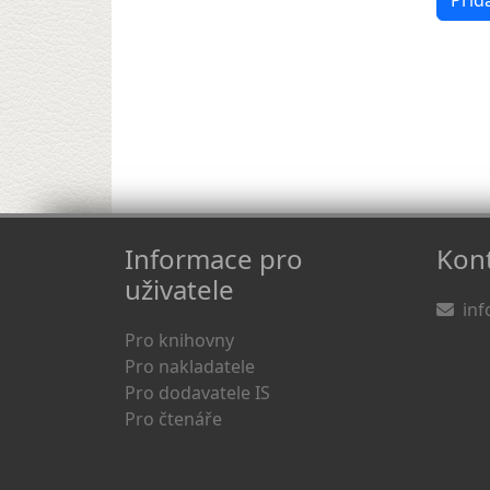
Informace pro
Kont
uživatele
inf
Pro knihovny
Pro nakladatele
Pro dodavatele IS
Pro čtenáře