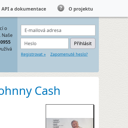
API a dokumentace
O projektu
E-mailová adresa
cí o
. Naše
Heslo
10955
Přihlásit
yužívá
Registrovat »
Zapomenuté heslo?
 Johnny Cash