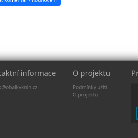
aktní informace
O projektu
Pr
o@obalkyknih.cz
Podmínky užití
O projektu