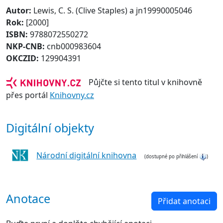
Autor:
Lewis, C. S. (Clive Staples) a jn19990005046
Rok:
[2000]
ISBN:
9788072550272
NKP-CNB:
cnb000983604
OKCZID:
129904391
Půjčte si tento titul v knihovně
přes portál
Knihovny.cz
Digitální objekty
Národní digitální knihovna
(dostupné po přihlášení
)
Anotace
Přidat anotaci