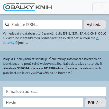
Zadejte ISBN…
Vyhledat
Vyhledávat v databázi titulů je možné dle ISBN, ISSN, EAN, č. ČNB, OCLC
či vlastního identifikátoru. Vyhledávat lze i v databázi autorů dle
id
autority
či jména.
Projekt ObalkyKnih.cz sdružuje různé zdroje informací o knížkách do
jedné, snadno použitelné webové služby. Naše databáze v tuto chvíli
obsahuje
3336314 obálek
a
1011209 obsahů
českých a zahraničních
publikací. Naše API využívá většina knihoven v ČR.
E-mailová adresa
Heslo
Přihlásit