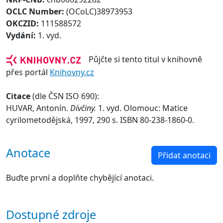
OCLC Number:
(OCoLC)38973953
OKCZID:
111588572
Vydání:
1. vyd.
Půjčte si tento titul v knihovně
přes portál
Knihovny.cz
Citace
(dle ČSN ISO 690):
HUVAR, Antonín.
Dívčiny.
1. vyd. Olomouc: Matice
cyrilometodějská, 1997, 290 s. ISBN 80-238-1860-0.
Anotace
Přidat anotaci
Buďte první a doplňte chybějící anotaci.
Dostupné zdroje