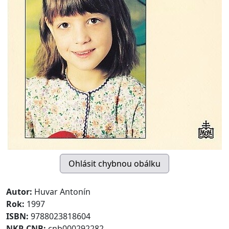
Autor:
Huvar Antonín
Rok:
1997
ISBN:
9788023818604
NKP-CNB:
cnb000292282