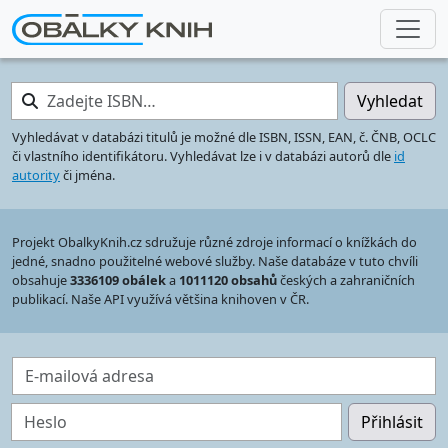
Zadejte ISBN…
Vyhledat
Vyhledávat v databázi titulů je možné dle ISBN, ISSN, EAN, č. ČNB, OCLC
či vlastního identifikátoru. Vyhledávat lze i v databázi autorů dle
id
autority
či jména.
Projekt ObalkyKnih.cz sdružuje různé zdroje informací o knížkách do
jedné, snadno použitelné webové služby. Naše databáze v tuto chvíli
obsahuje
3336109 obálek
a
1011120 obsahů
českých a zahraničních
publikací. Naše API využívá většina knihoven v ČR.
E-mailová adresa
Heslo
Přihlásit