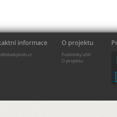
aktní informace
O projektu
Pr
o@obalkyknih.cz
Podmínky užití
O projektu