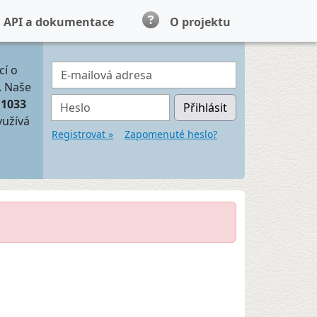
API a dokumentace
O projektu
E-mailová adresa
cí o
. Naše
Heslo
11033
Přihlásit
yužívá
Registrovat »
Zapomenuté heslo?