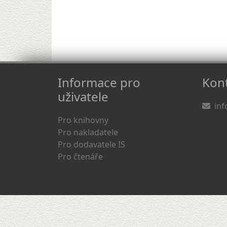
Informace pro
Kont
uživatele
inf
Pro knihovny
Pro nakladatele
Pro dodavatele IS
Pro čtenáře