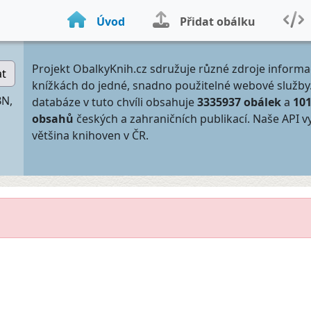
Úvod
Přidat obálku
Projekt ObalkyKnih.cz sdružuje různé zdroje informa
at
knížkách do jedné, snadno použitelné webové služby
BN,
databáze v tuto chvíli obsahuje
3335937 obálek
a
10
obsahů
českých a zahraničních publikací. Naše API v
většina knihoven v ČR.