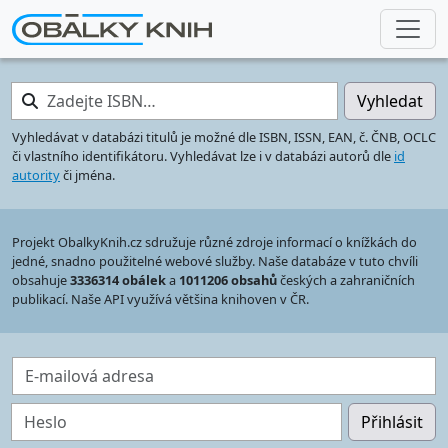
Zadejte ISBN…
Vyhledat
Vyhledávat v databázi titulů je možné dle ISBN, ISSN, EAN, č. ČNB, OCLC
či vlastního identifikátoru. Vyhledávat lze i v databázi autorů dle
id
autority
či jména.
Projekt ObalkyKnih.cz sdružuje různé zdroje informací o knížkách do
jedné, snadno použitelné webové služby. Naše databáze v tuto chvíli
obsahuje
3336314 obálek
a
1011206 obsahů
českých a zahraničních
publikací. Naše API využívá většina knihoven v ČR.
E-mailová adresa
Heslo
Přihlásit