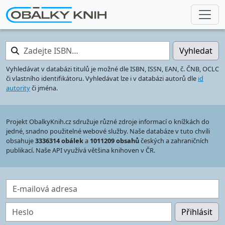
Zadejte ISBN…
Vyhledat
Vyhledávat v databázi titulů je možné dle ISBN, ISSN, EAN, č. ČNB, OCLC
či vlastního identifikátoru. Vyhledávat lze i v databázi autorů dle
id
autority
či jména.
Projekt ObalkyKnih.cz sdružuje různé zdroje informací o knížkách do
jedné, snadno použitelné webové služby. Naše databáze v tuto chvíli
obsahuje
3336314 obálek
a
1011209 obsahů
českých a zahraničních
publikací. Naše API využívá většina knihoven v ČR.
E-mailová adresa
Heslo
Přihlásit