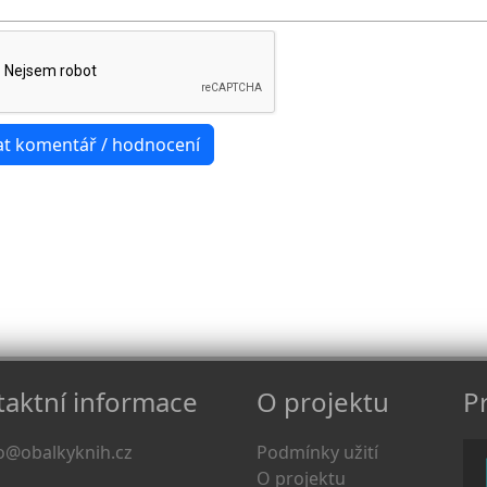
aktní informace
O projektu
Pr
o@obalkyknih.cz
Podmínky užití
O projektu