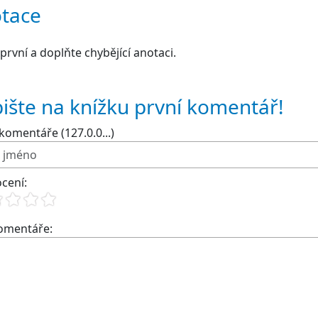
tace
první a doplňte chybějící anotaci.
ište na knížku první komentář!
komentáře (127.0.0...)
cení:
komentáře: