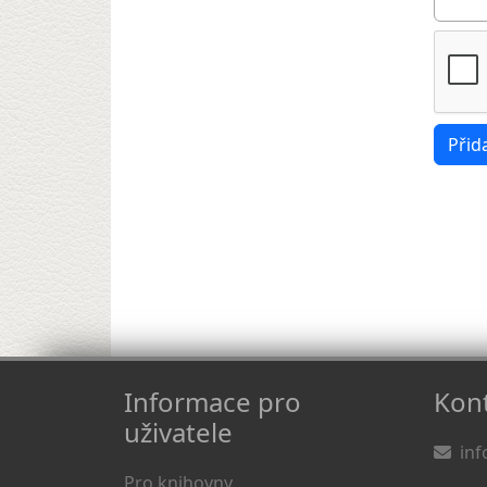
Informace pro
Kont
uživatele
inf
Pro knihovny