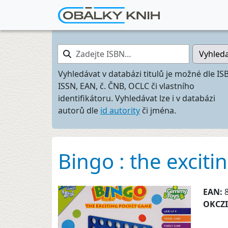
Zadejte ISBN…
Vyhled
Vyhledávat v databázi titulů je možné dle IS
ISSN, EAN, č. ČNB, OCLC či vlastního
identifikátoru. Vyhledávat lze i v databázi
autorů dle
id autority
či jména.
Bingo : the excit
EAN:
OKCZ