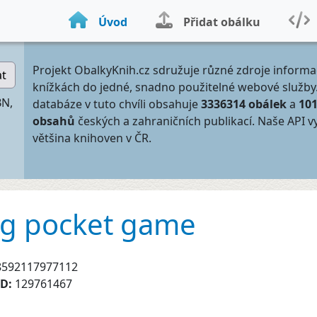
Úvod
Přidat obálku
Projekt ObalkyKnih.cz sdružuje různé zdroje informa
at
knížkách do jedné, snadno použitelné webové služby
BN,
databáze v tuto chvíli obsahuje
3336314 obálek
a
10
obsahů
českých a zahraničních publikací. Naše API v
většina knihoven v ČR.
ing pocket game
8592117977112
ID:
129761467