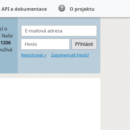
API a dokumentace
O projektu
E-mailová adresa
cí o
. Naše
Heslo
11206
Přihlásit
yužívá
Registrovat »
Zapomenuté heslo?