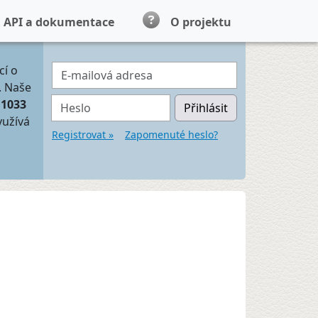
API a dokumentace
O projektu
E-mailová adresa
cí o
. Naše
Heslo
11033
Přihlásit
yužívá
Registrovat »
Zapomenuté heslo?