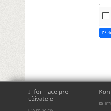
Informace pro
Kont
uživatele
inf
Pro knihovny