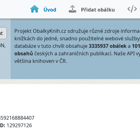
Úvod
Přidat obálku
Projekt ObalkyKnih.cz sdružuje různé zdroje informa
at
knížkách do jedné, snadno použitelné webové služby
BN,
databáze v tuto chvíli obsahuje
3335937 obálek
a
10
obsahů
českých a zahraničních publikací. Naše API v
většina knihoven v ČR.
8592168884407
ID:
129297126