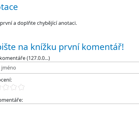
tace
první a doplňte chybějící anotaci.
ište na knížku první komentář!
komentáře (127.0.0...)
cení:
komentáře: