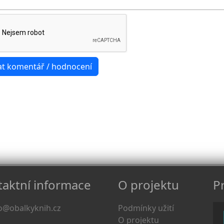
aktní informace
O projektu
Pr
o@obalkyknih.cz
Podmínky užití
O projektu