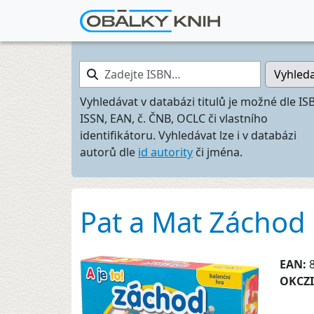
Zadejte ISBN…
Vyhled
Vyhledávat v databázi titulů je možné dle IS
ISSN, EAN, č. ČNB, OCLC či vlastního
identifikátoru. Vyhledávat lze i v databázi
autorů dle
id autority
či jména.
Pat a Mat Záchod
EAN:
OKCZ