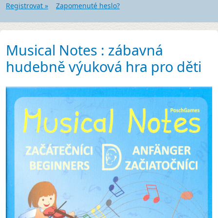
Registrovat »
Zapomenuté heslo?
Musical Notes : zábavná
hudebně výuková hra pro děti