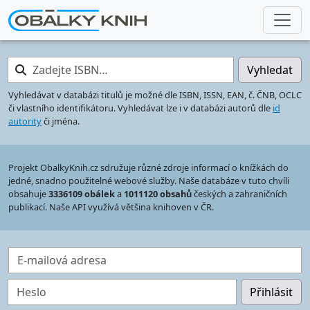
Zadejte ISBN…
Vyhledat
Vyhledávat v databázi titulů je možné dle ISBN, ISSN, EAN, č. ČNB, OCLC
či vlastního identifikátoru. Vyhledávat lze i v databázi autorů dle
id
autority
či jména.
Projekt ObalkyKnih.cz sdružuje různé zdroje informací o knížkách do
jedné, snadno použitelné webové služby. Naše databáze v tuto chvíli
obsahuje
3336109 obálek
a
1011120 obsahů
českých a zahraničních
publikací. Naše API využívá většina knihoven v ČR.
E-mailová adresa
Heslo
Přihlásit