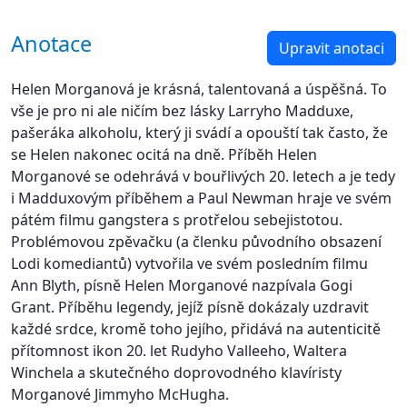
Anotace
Upravit anotaci
Helen Morganová je krásná, talentovaná a úspěšná. To
vše je pro ni ale ničím bez lásky Larryho Madduxe,
pašeráka alkoholu, který ji svádí a opouští tak často, že
se Helen nakonec ocitá na dně. Příběh Helen
Morganové se odehrává v bouřlivých 20. letech a je tedy
i Madduxovým příběhem a Paul Newman hraje ve svém
pátém filmu gangstera s protřelou sebejistotou.
Problémovou zpěvačku (a členku původního obsazení
Lodi komediantů) vytvořila ve svém posledním filmu
Ann Blyth, písně Helen Morganové nazpívala Gogi
Grant. Příběhu legendy, jejíž písně dokázaly uzdravit
každé srdce, kromě toho jejího, přidává na autenticitě
přítomnost ikon 20. let Rudyho Valleeho, Waltera
Winchela a skutečného doprovodného klavíristy
Morganové Jimmyho McHugha.