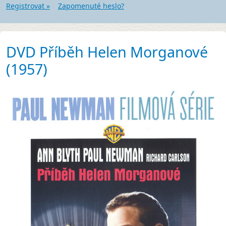
Registrovat »
Zapomenuté heslo?
DVD Příběh Helen Morganové
(1957)