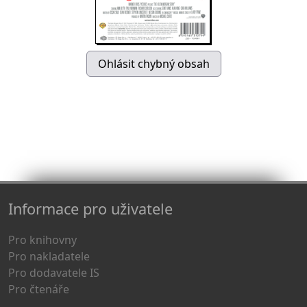
Informace pro uživatele
Pro knihovny
Pro nakladatele
Pro dodavatele IS
Pro čtenáře