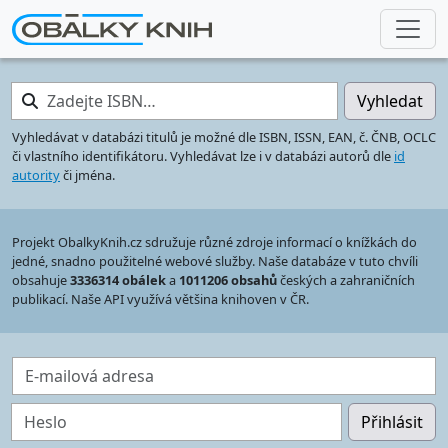
Zadejte ISBN…
Vyhledat
Vyhledávat v databázi titulů je možné dle ISBN, ISSN, EAN, č. ČNB, OCLC
či vlastního identifikátoru. Vyhledávat lze i v databázi autorů dle
id
autority
či jména.
Projekt ObalkyKnih.cz sdružuje různé zdroje informací o knížkách do
jedné, snadno použitelné webové služby. Naše databáze v tuto chvíli
obsahuje
3336314 obálek
a
1011206 obsahů
českých a zahraničních
publikací. Naše API využívá většina knihoven v ČR.
E-mailová adresa
Heslo
Přihlásit