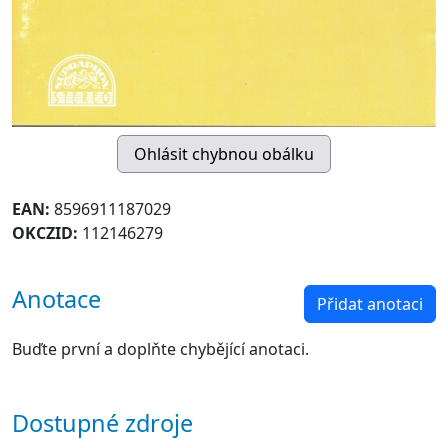
EAN:
8596911187029
OKCZID:
112146279
Anotace
Přidat anotaci
Buďte první a doplňte chybějící anotaci.
Dostupné zdroje