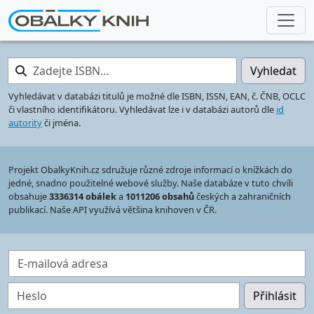
Zadejte ISBN…
Vyhledat
Vyhledávat v databázi titulů je možné dle ISBN, ISSN, EAN, č. ČNB, OCLC
či vlastního identifikátoru. Vyhledávat lze i v databázi autorů dle
id
autority
či jména.
Projekt ObalkyKnih.cz sdružuje různé zdroje informací o knížkách do
jedné, snadno použitelné webové služby. Naše databáze v tuto chvíli
obsahuje
3336314 obálek
a
1011206 obsahů
českých a zahraničních
publikací. Naše API využívá většina knihoven v ČR.
E-mailová adresa
Heslo
Přihlásit