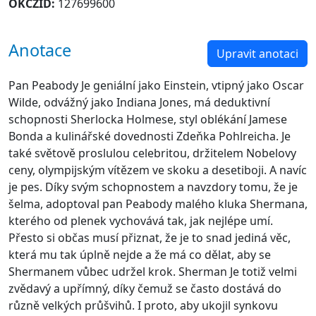
OKCZID:
127699600
Anotace
Upravit anotaci
Pan Peabody Je geniální jako Einstein, vtipný jako Oscar
Wilde, odvážný jako Indiana Jones, má deduktivní
schopnosti Sherlocka Holmese, styl oblékání Jamese
Bonda a kulinářské dovednosti Zdeňka Pohlreicha. Je
také světově proslulou celebritou, držitelem Nobelovy
ceny, olympijským vítězem ve skoku a desetiboji. A navíc
je pes. Díky svým schopnostem a navzdory tomu, že je
šelma, adoptoval pan Peabody malého kluka Shermana,
kterého od plenek vychovává tak, jak nejlépe umí.
Přesto si občas musí přiznat, že je to snad jediná věc,
která mu tak úplně nejde a že má co dělat, aby se
Shermanem vůbec udržel krok. Sherman Je totiž velmi
zvědavý a upřímný, díky čemuž se často dostává do
různě velkých průšvihů. I proto, aby ukojil synkovu