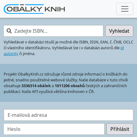
Zadejte ISBN…
Vyhledat
Vyhledávat v databázi titulů je možné dle ISBN, ISSN, EAN, č. ČNB, OCLC
či vlastního identifikátoru. Vyhledávat lze i v databázi autorů dle
id
autority
či jména.
Projekt ObalkyKnih.cz sdružuje různé zdroje informací o knížkách do
jedné, snadno použitelné webové služby. Naše databáze v tuto chvíli
obsahuje
3336314 obálek
a
1011206 obsahů
českých a zahraničních
publikací. Naše API využívá většina knihoven v ČR.
E-mailová adresa
Heslo
Přihlásit