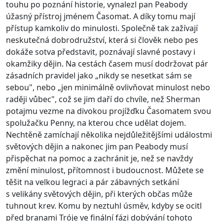
touhu po poznání historie, vynalezl pan Peabody
úžasný přístroj jménem Časomat. A díky tomu mají
přístup kamkoliv do minulosti. Společně tak zažívají
neskutečná dobrodružství, která si člověk nebo pes
dokáže sotva představit, poznávají slavné postavy i
okamžiky dějin. Na cestách časem musí dodržovat pár
zásadních pravidel jako „nikdy se nesetkat sám se
sebou", nebo „jen minimálně ovlivňovat minulost nebo
raději vůbec", což se jim daří do chvíle, než Sherman
potajmu vezme na divokou projížďku Časomatem svou
spolužačku Penny, na kterou chce udělat dojem.
Nechtěně zamíchají několika nejdůležitějšími událostmi
světových dějin a nakonec jim pan Peabody musí
přispěchat na pomoc a zachránit je, než se navždy
změní minulost, přítomnost i budoucnost. Můžete se
těšit na velkou legraci a pár zábavných setkání
s velikány světových dějin, při kterých občas může
tuhnout krev. Komu by neztuhl úsměv, kdyby se ocitl
před branami Tróje ve finální fázi dobývání tohoto