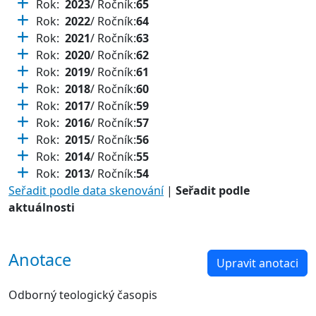
Rok:
2023
/ Ročník:
65
Rok:
2022
/ Ročník:
64
Rok:
2021
/ Ročník:
63
Rok:
2020
/ Ročník:
62
Rok:
2019
/ Ročník:
61
Rok:
2018
/ Ročník:
60
Rok:
2017
/ Ročník:
59
Rok:
2016
/ Ročník:
57
Rok:
2015
/ Ročník:
56
Rok:
2014
/ Ročník:
55
Rok:
2013
/ Ročník:
54
Seřadit podle data skenování
|
Seřadit podle
aktuálnosti
Anotace
Upravit anotaci
Odborný teologický časopis