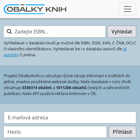
Zadejte ISBN…
Vyhledat
Vyhledávat v databázi titulů je možné dle ISBN, ISSN, EAN, č. ČNB, OCLC
či vlastního identifikátoru. Vyhledávat lze i v databázi autorů dle
id
autority
či jména.
Projekt ObalkyKnih.cz sdružuje různé zdroje informací o knížkách do
jedné, snadno použitelné webové služby. Naše databáze v tuto chvíli
obsahuje
3336314 obálek
a
1011206 obsahů
českých a zahraničních
publikací. Naše API využívá většina knihoven v ČR.
E-mailová adresa
Heslo
Přihlásit