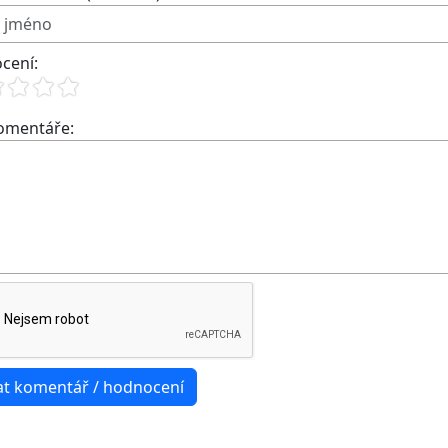
cení:
komentáře: