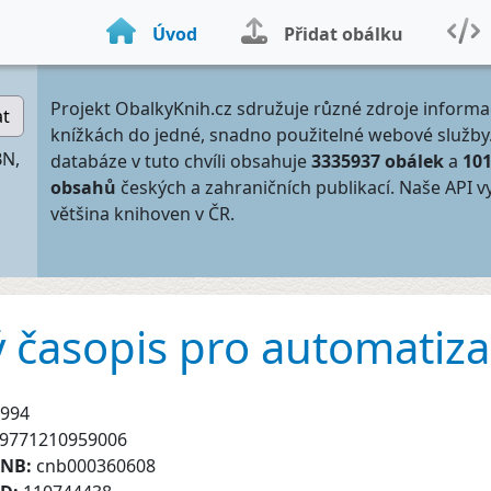
Úvod
Přidat obálku
Projekt ObalkyKnih.cz sdružuje různé zdroje informa
at
knížkách do jedné, snadno použitelné webové služby
BN,
databáze v tuto chvíli obsahuje
3335937 obálek
a
10
obsahů
českých a zahraničních publikací. Naše API v
většina knihoven v ČR.
 časopis pro automatiza
994
9771210959006
CNB:
cnb000360608