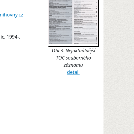
nihovny.cz
ic, 1994-.
Obr.3: Nejaktuálnější
TOC souborného
záznamu
detail