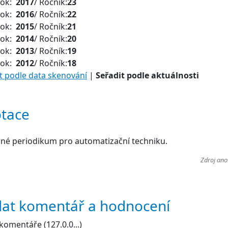
Rok:
2017
/ Ročník:
23
Rok:
2016
/ Ročník:
22
Rok:
2015
/ Ročník:
21
Rok:
2014
/ Ročník:
20
Rok:
2013
/ Ročník:
19
Rok:
2012
/ Ročník:
18
t podle data skenování
|
Seřadit podle aktuálnosti
tace
né periodikum pro automatizační techniku.
Zdroj ano
dat komentář a hodnocení
komentáře (127.0.0...)