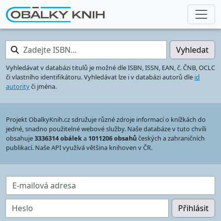
Zadejte ISBN…
Vyhledat
Vyhledávat v databázi titulů je možné dle ISBN, ISSN, EAN, č. ČNB, OCLC
či vlastního identifikátoru. Vyhledávat lze i v databázi autorů dle
id
autority
či jména.
Projekt ObalkyKnih.cz sdružuje různé zdroje informací o knížkách do
jedné, snadno použitelné webové služby. Naše databáze v tuto chvíli
obsahuje
3336314 obálek
a
1011206 obsahů
českých a zahraničních
publikací. Naše API využívá většina knihoven v ČR.
E-mailová adresa
Heslo
Přihlásit