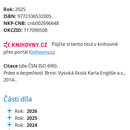
Rok:
2025
ISBN:
9772336532005
NKP-CNB:
cnb002696648
OKCZID:
117090508
Půjčte si tento titul v knihovně
přes portál
Knihovny.cz
Citace
(dle ČSN ISO 690):
Právo a bezpečnost.
Brno: Vysoká škola Karla Engliše a.s.,
2014-.
Části díla
Rok:
2026
Rok:
2025
Rok:
2024