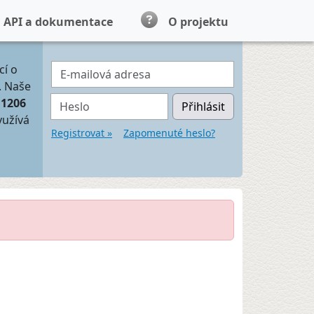
API a dokumentace
O projektu
E-mailová adresa
cí o
. Naše
Heslo
11206
Přihlásit
yužívá
Registrovat »
Zapomenuté heslo?