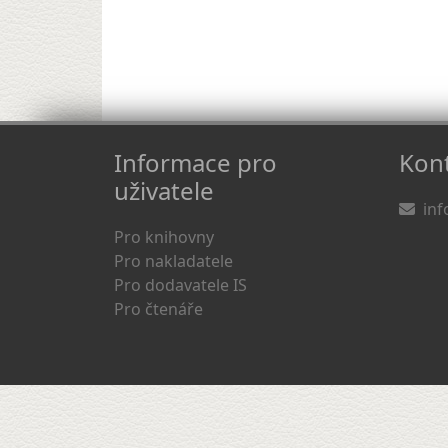
Informace pro
Kont
uživatele
inf
Pro knihovny
Pro nakladatele
Pro dodavatele IS
Pro čtenáře