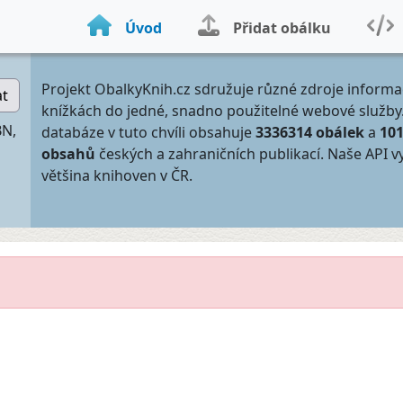
Úvod
Přidat obálku
Projekt ObalkyKnih.cz sdružuje různé zdroje informa
at
knížkách do jedné, snadno použitelné webové služby
BN,
databáze v tuto chvíli obsahuje
3336314 obálek
a
10
obsahů
českých a zahraničních publikací. Naše API v
většina knihoven v ČR.