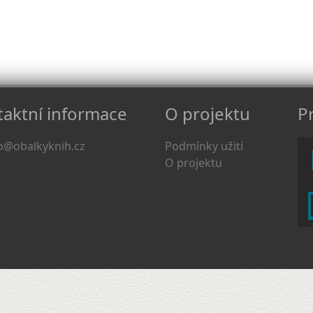
aktní informace
O projektu
Pr
o@obalkyknih.cz
Podmínky užití
O projektu