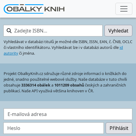
Zadejte ISBN…
Vyhledat
Vyhledávat v databázi titulů je možné dle ISBN, ISSN, EAN, č. ČNB, OCLC
či vlastního identifikátoru. Vyhledávat lze i v databázi autorů dle
id
autority
či jména.
Projekt ObalkyKnih.cz sdružuje různé zdroje informací o knížkách do
jedné, snadno použitelné webové služby. Naše databáze v tuto chvíli
obsahuje
3336314 obálek
a
1011209 obsahů
českých a zahraničních
publikací. Naše API využívá většina knihoven v ČR.
E-mailová adresa
Heslo
Přihlásit