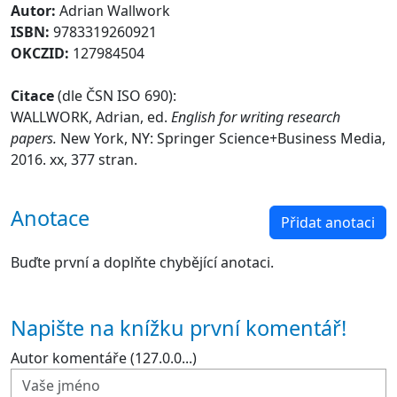
Autor:
Adrian Wallwork
ISBN:
9783319260921
OKCZID:
127984504
Citace
(dle ČSN ISO 690):
WALLWORK, Adrian, ed.
English for writing research
papers.
New York, NY: Springer Science+Business Media,
2016. xx, 377 stran.
Anotace
Přidat anotaci
Buďte první a doplňte chybějící anotaci.
Napište na knížku první komentář!
Autor komentáře (127.0.0...)