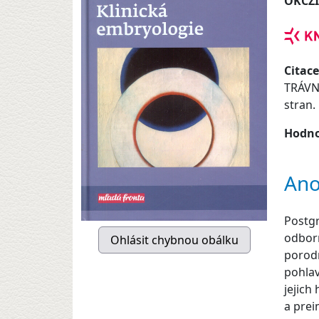
OKCZ
Citace
TRÁVNÍ
stran.
Hodno
Ano
Postgr
odborn
porodn
pohlav
jejich
a prei