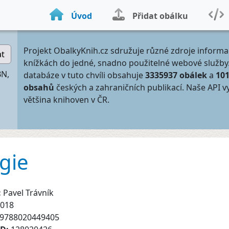
Úvod
Přidat obálku
Projekt ObalkyKnih.cz sdružuje různé zdroje informa
at
knížkách do jedné, snadno použitelné webové služby
BN,
databáze v tuto chvíli obsahuje
3335937 obálek
a
10
obsahů
českých a zahraničních publikací. Naše API v
většina knihoven v ČR.
gie
:
Pavel Trávník
018
9788020449405