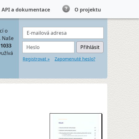
API a dokumentace
O projektu
E-mailová adresa
cí o
. Naše
Heslo
11033
Přihlásit
yužívá
Registrovat »
Zapomenuté heslo?