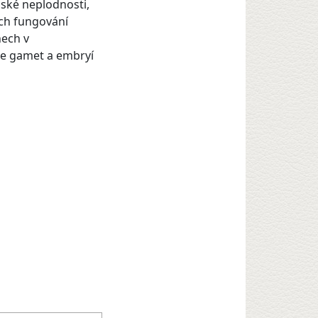
nské neplodnosti,
ech fungování
nech v
ce gamet a embryí