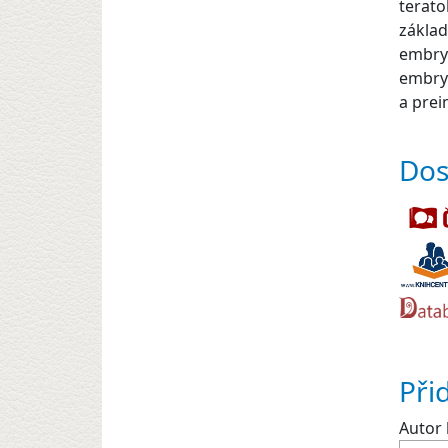
terato
základ
embryo
embryo
a prei
Dos
Při
Autor 