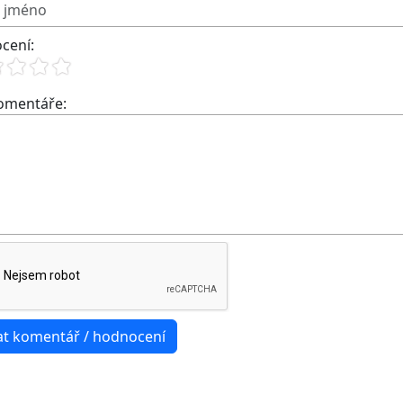
cení:
komentáře: