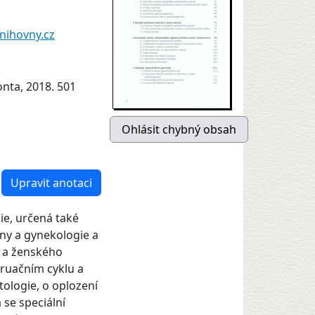
nihovny.cz
onta, 2018. 501
Upravit anotaci
ie, určená také
ny a gynekologie a
o a ženského
truačním cyklu a
tologie, o oplození
se speciální