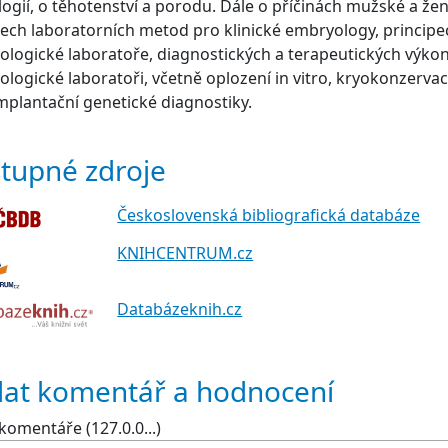
logií, o těhotenství a porodu. Dále o příčinách mužské a že
ech laboratorních metod pro klinické embryology, princip
logické laboratoře, diagnostických a terapeutických výko
logické laboratoři, včetně oplození in vitro, kryokonzerva
mplantační genetické diagnostiky.
tupné zdroje
Československá bibliografická databáze
KNIHCENTRUM.cz
Databázeknih.cz
dat komentář a hodnocení
komentáře (127.0.0...)