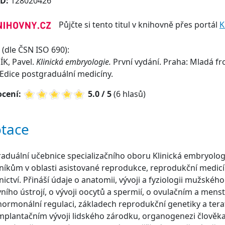
ID:
128020426
Půjčte si tento titul v knihovně přes portál
K
(dle ČSN ISO 690):
K, Pavel.
Klinická embryologie.
První vydání. Praha: Mladá fr
 Edice postgraduální medicíny.
cení:
5.0 / 5
(6 hlasů)
tace
aduální učebnice specializačního oboru Klinická embryolog
íkům v oblasti asistované reprodukce, reprodukční medicí
ictví. Přináší údaje o anatomii, vývoji a fyziologii mužskéh
ního ústrojí, o vývoji oocytů a spermií, o ovulačním a mens
 hormonální regulaci, základech reprodukční genetiky a tera
mplantačním vývoji lidského zárodku, organogenezi člověka 