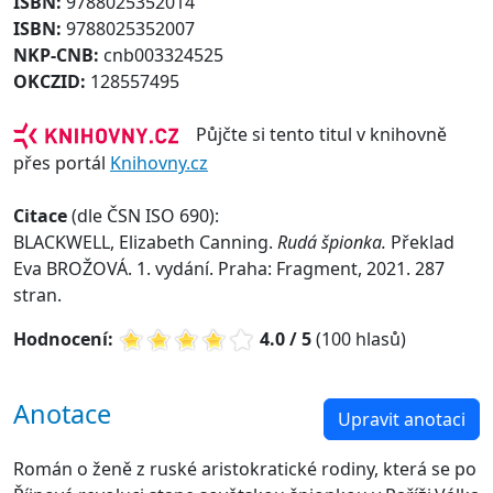
ISBN:
9788025352014
ISBN:
9788025352007
NKP-CNB:
cnb003324525
OKCZID:
128557495
Půjčte si tento titul v knihovně
přes portál
Knihovny.cz
Citace
(dle ČSN ISO 690):
BLACKWELL, Elizabeth Canning.
Rudá špionka.
Překlad
Eva BROŽOVÁ. 1. vydání. Praha: Fragment, 2021. 287
stran.
Hodnocení:
4.0 / 5
(100 hlasů)
Anotace
Upravit anotaci
Román o ženě z ruské aristokratické rodiny, která se po