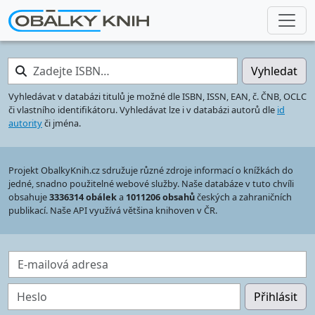
Zadejte ISBN…
Vyhledat
Vyhledávat v databázi titulů je možné dle ISBN, ISSN, EAN, č. ČNB, OCLC
či vlastního identifikátoru. Vyhledávat lze i v databázi autorů dle
id
autority
či jména.
Projekt ObalkyKnih.cz sdružuje různé zdroje informací o knížkách do
jedné, snadno použitelné webové služby. Naše databáze v tuto chvíli
obsahuje
3336314 obálek
a
1011206 obsahů
českých a zahraničních
publikací. Naše API využívá většina knihoven v ČR.
E-mailová adresa
Heslo
Přihlásit