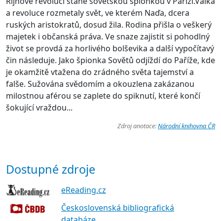
Říjnové revoluci stane sovětskou špionkou v Paříži.Válka
a revoluce rozmetaly svět, ve kterém Naďa, dcera
ruských aristokratů, dosud žila. Rodina přišla o veškerý
majetek i občanská práva. Ve snaze zajistit si pohodlný
život se provdá za horlivého bolševika a další vypočítavý
čin následuje. Jako špionka Sovětů odjíždí do Paříže, kde
je okamžitě vtažena do zrádného světa tajemství a
falše. Sužována svědomím a okouzlena zakázanou
milostnou aférou se zaplete do spiknutí, které končí
šokující vraždou...
Zdroj anotace:
Národní knihovna ČR
Dostupné zdroje
eReading.cz
Československá bibliografická
databáze