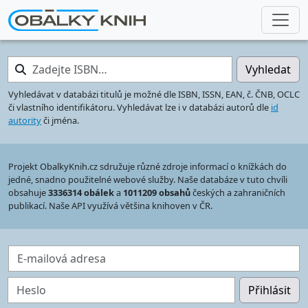
Zadejte ISBN…
Vyhledat
Vyhledávat v databázi titulů je možné dle ISBN, ISSN, EAN, č. ČNB, OCLC
či vlastního identifikátoru. Vyhledávat lze i v databázi autorů dle
id
autority
či jména.
Projekt ObalkyKnih.cz sdružuje různé zdroje informací o knížkách do
jedné, snadno použitelné webové služby. Naše databáze v tuto chvíli
obsahuje
3336314 obálek
a
1011209 obsahů
českých a zahraničních
publikací. Naše API využívá většina knihoven v ČR.
E-mailová adresa
Heslo
Přihlásit