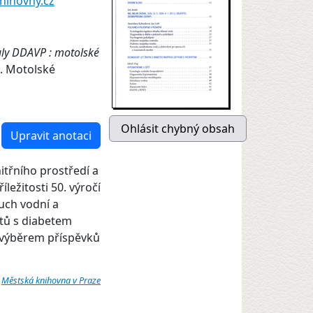
nihovny.cz
kuly DDAVP : motolské
n. Motolské
Upravit anotaci
itřního prostředí a
ležitosti 50. výročí
uch vodní a
ntů s diabetem
ň výběrem příspěvků
:
Městská knihovna v Praze