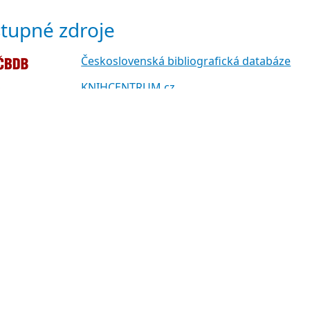
tupné zdroje
Československá bibliografická databáze
KNIHCENTRUM.cz
dat komentář a hodnocení
komentáře (127.0.0...)
cení:
komentáře: