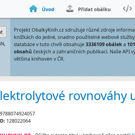
Úvod
Přidat obálku
Projekt ObalkyKnih.cz sdružuje různé zdroje informa
at
knížkách do jedné, snadno použitelné webové služby
BN,
databáze v tuto chvíli obsahuje
3336109 obálek
a
10
obsahů
českých a zahraničních publikací. Naše API v
většina knihoven v ČR.
lektrolytové rovnováhy u
9788074924057
ID:
128022064