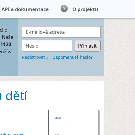
API a dokumentace
O projektu
E-mailová adresa
cí o
. Naše
Heslo
11120
Přihlásit
yužívá
Registrovat »
Zapomenuté heslo?
 dětí