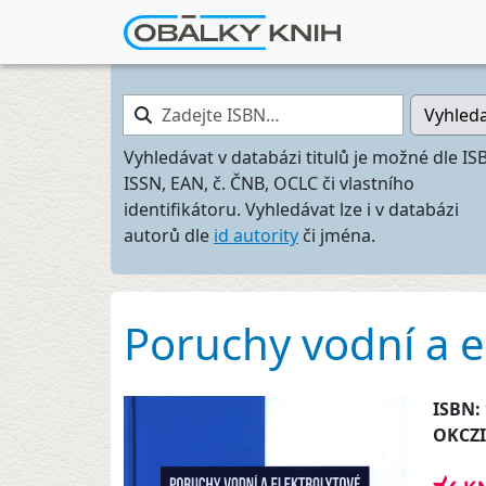
Zadejte ISBN…
Vyhled
Vyhledávat v databázi titulů je možné dle IS
ISSN, EAN, č. ČNB, OCLC či vlastního
identifikátoru. Vyhledávat lze i v databázi
autorů dle
id autority
či jména.
Poruchy vodní a e
ISBN:
OKCZ