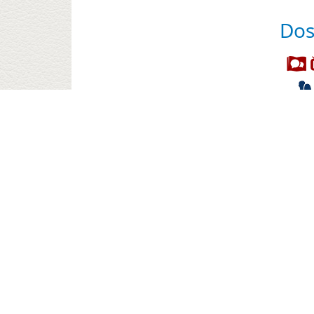
Dos
Při
Autor 
Hodno
Text 