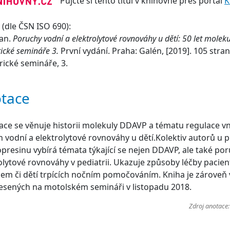
Půjčte si tento titul v knihovně přes portál
K
(dle ČSN ISO 690):
Jan.
Poruchy vodní a elektrolytové rovnováhy u dětí: 50 let mole
rické semináře 3.
První vydání. Praha: Galén, [2019]. 105 stra
rické semináře, 3.
tace
ace se věnuje historii molekuly DDAVP a tématu regulace vn
 vodní a elektrolytové rovnováhy u dětí.Kolektiv autorů u pří
resinu vybírá témata týkající se nejen DDAVP, ale také por
olytové rovnováhy v pediatrii. Ukazuje způsoby léčby pacie
dem či dětí trpících nočním pomočováním. Kniha je zárove
sených na motolském semináři v listopadu 2018.
Zdroj anotace