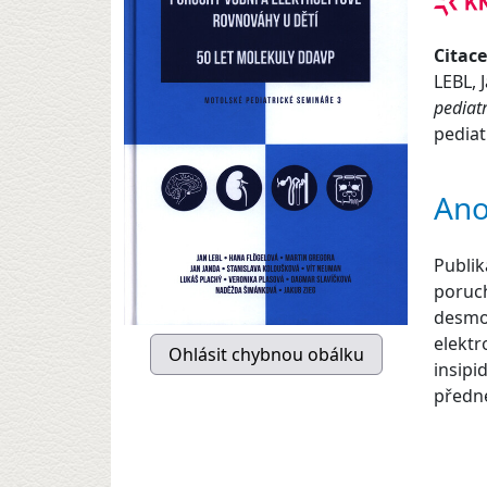
Citace
LEBL, 
pediat
pediat
Ano
Publik
poruch
desmop
elektr
insipi
předne