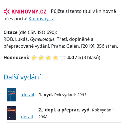
Půjčte si tento titul v knihovně
přes portál
Knihovny.cz
Citace
(dle ČSN ISO 690):
ROB, Lukáš.
Gynekologie.
Třetí, doplněné a
přepracované vydání. Praha: Galén, [2019]. 356 stran.
Hodnocení:
4.0 / 5
(3 hlasů)
Další vydání
detail
1. vyd.
Rok vydání:
2001
2., dopl. a přeprac. vyd.
Rok vydání:
detail
2008