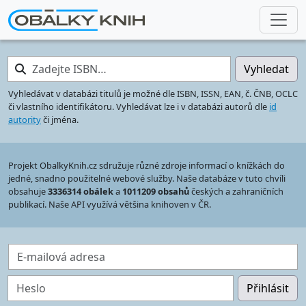
Zadejte ISBN…
Vyhledat
Vyhledávat v databázi titulů je možné dle ISBN, ISSN, EAN, č. ČNB, OCLC
či vlastního identifikátoru. Vyhledávat lze i v databázi autorů dle
id
autority
či jména.
Projekt ObalkyKnih.cz sdružuje různé zdroje informací o knížkách do
jedné, snadno použitelné webové služby. Naše databáze v tuto chvíli
obsahuje
3336314 obálek
a
1011209 obsahů
českých a zahraničních
publikací. Naše API využívá většina knihoven v ČR.
E-mailová adresa
Heslo
Přihlásit