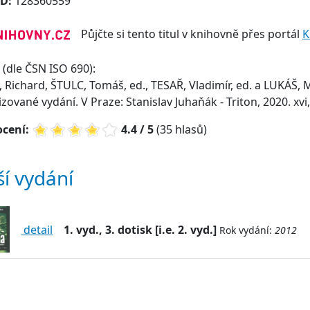
ID:
128360559
Půjčte si tento titul v knihovně přes portál
K
(dle ČSN ISO 690):
 Richard, ŠTULC, Tomáš, ed., TESAŘ, Vladimír, ed. a LUKÁŠ, M
izované vydání. V Praze: Stanislav Juhaňák - Triton, 2020. xvi,
cení:
4.4 / 5
(35 hlasů)
ší vydání
detail
1. vyd., 3. dotisk [i.e. 2. vyd.]
Rok vydání:
2012