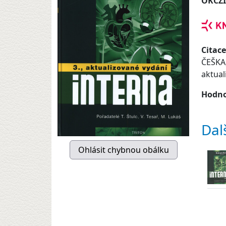
OKCZ
Citace
ČEŠKA,
aktual
Hodno
Dal