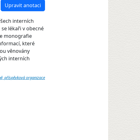
Upravit anotaci
šech interních
 se lékaři v obecné
zde monografie
nformací, které
jsou věnovány
ých interních
ně, příspěvková organizace