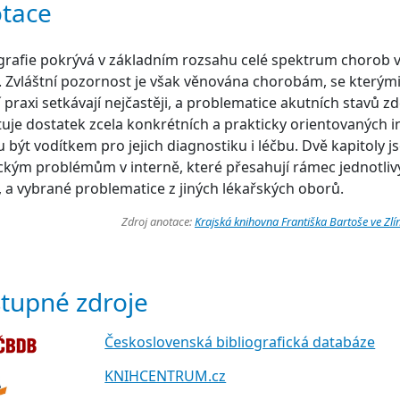
tace
afie pokrývá v základním rozsahu celé spektrum chorob v
 Zvláštní pozornost je však věnována chorobám, se kterými
í praxi setkávají nejčastěji, a problematice akutních stavů 
uje dostatek zcela konkrétních a prakticky orientovaných i
být vodítkem pro jejich diagnostiku i léčbu. Dvě kapitoly 
ckým problémům v interně, které přesahují rámec jednotliv
 a vybrané problematice z jiných lékařských oborů.
Zdroj anotace:
Krajská knihovna Františka Bartoše ve Zlí
tupné zdroje
Československá bibliografická databáze
KNIHCENTRUM.cz