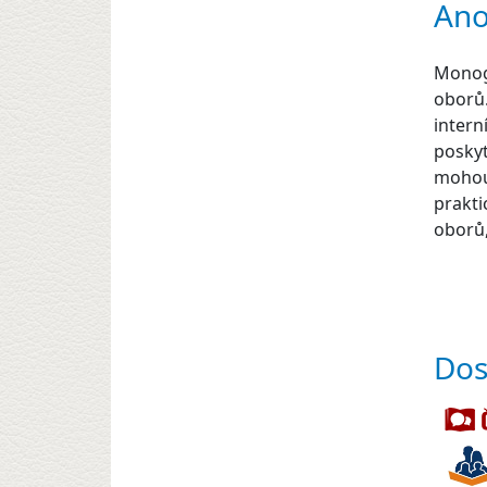
Ano
Monogr
oborů.
intern
poskyt
mohou 
prakti
oborů,
Dos