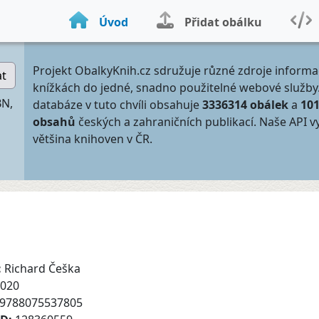
Úvod
Přidat obálku
Projekt ObalkyKnih.cz sdružuje různé zdroje informa
at
knížkách do jedné, snadno použitelné webové služby
BN,
databáze v tuto chvíli obsahuje
3336314 obálek
a
10
obsahů
českých a zahraničních publikací. Naše API v
většina knihoven v ČR.
:
Richard Češka
020
9788075537805