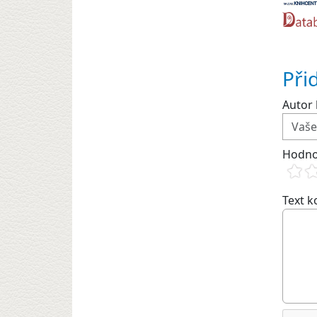
Při
Autor 
Hodno
Text 