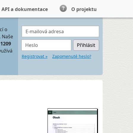
API a dokumentace
O projektu
E-mailová adresa
cí o
. Naše
Heslo
11209
Přihlásit
yužívá
Registrovat »
Zapomenuté heslo?