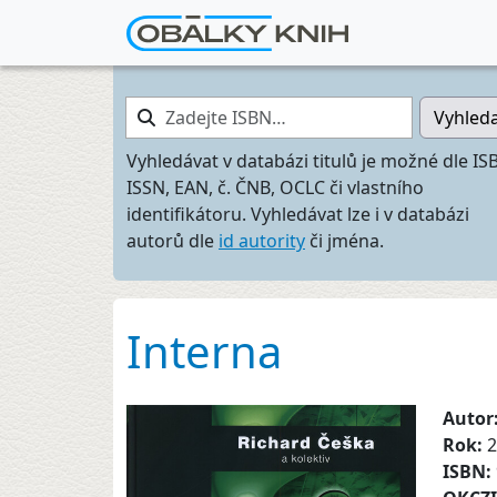
Zadejte ISBN…
Vyhled
Vyhledávat v databázi titulů je možné dle IS
ISSN, EAN, č. ČNB, OCLC či vlastního
identifikátoru. Vyhledávat lze i v databázi
autorů dle
id autority
či jména.
Interna
Autor
Rok:
2
ISBN: