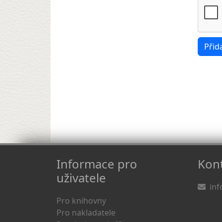
Informace pro
Kont
uživatele
inf
Pro knihovny
Pro nakladatele