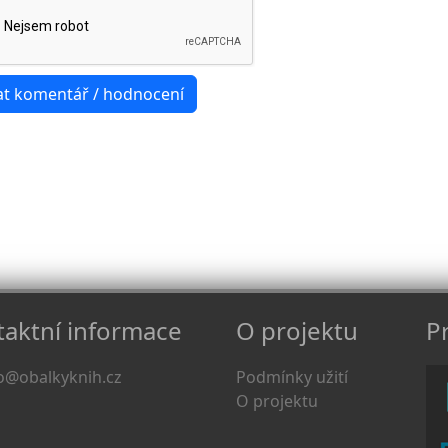
aktní informace
O projektu
Pr
o@obalkyknih.cz
Podmínky užití
O projektu