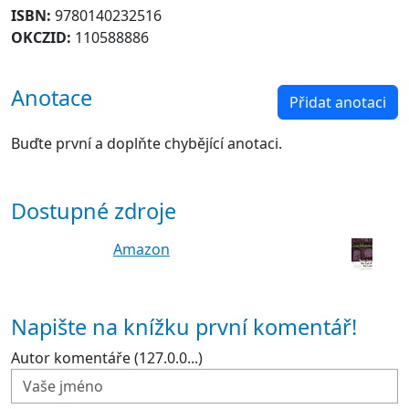
ISBN:
9780140232516
OKCZID:
110588886
Anotace
Přidat anotaci
Buďte první a doplňte chybějící anotaci.
Dostupné zdroje
Amazon
Napište na knížku první komentář!
Autor komentáře (127.0.0...)