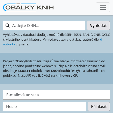
Zadejte ISBN…
Vyhledat
Vyhledávat v databázi titulů je možné dle ISBN, ISSN, EAN, č. ČNB, OCLC
či vlastního identifikátoru. Vyhledávat lze i v databázi autorů dle
id
autority
či jména.
Projekt ObalkyKnih.cz sdružuje různé zdroje informací o knížkách do
jedné, snadno použitelné webové služby. Naše databáze v tuto chvíli
obsahuje
3336314 obálek
a
1011209 obsahů
českých a zahraničních
publikací. Naše API využívá většina knihoven v ČR.
E-mailová adresa
Heslo
Přihlásit