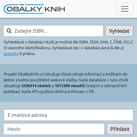
Zadejte ISBN…
Vyhledat
Vyhledávat v databázi titulů je možné dle ISBN, ISSN, EAN, č. ČNB, OCLC
či vlastního identifikátoru. Vyhledávat lze i v databázi autorů dle
id
autority
či jména.
Projekt ObalkyKnih.cz sdružuje různé zdroje informací o knížkách do
jedné, snadno použitelné webové služby. Naše databáze v tuto chvíli
obsahuje
3336314 obálek
a
1011209 obsahů
českých a zahraničních
publikací. Naše API využívá většina knihoven v ČR.
E-mailová adresa
Heslo
Přihlásit