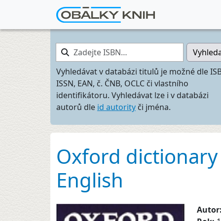
Zadejte ISBN…
Vyhled
Vyhledávat v databázi titulů je možné dle IS
ISSN, EAN, č. ČNB, OCLC či vlastního
identifikátoru. Vyhledávat lze i v databázi
autorů dle
id autority
či jména.
Oxford dictionary 
English
Autor