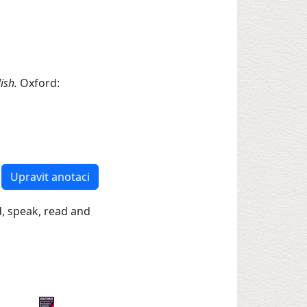
lish.
Oxford:
Upravit anotaci
d, speak, read and