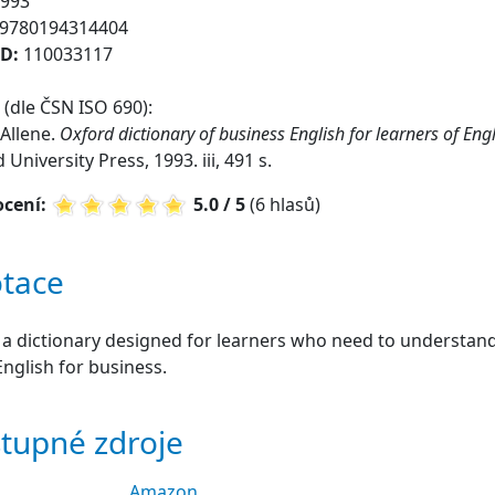
993
9780194314404
ID:
110033117
(dle ČSN ISO 690):
Allene.
Oxford dictionary of business English for learners of Eng
 University Press, 1993. iii, 491 s.
cení:
5.0 / 5
(6 hlasů)
tace
s a dictionary designed for learners who need to understan
English for business.
tupné zdroje
Amazon