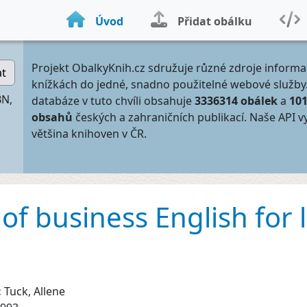
Úvod
Přidat obálku
Projekt ObalkyKnih.cz sdružuje různé zdroje informa
at
knížkách do jedné, snadno použitelné webové služby
BN,
databáze v tuto chvíli obsahuje
3336314 obálek
a
10
obsahů
českých a zahraničních publikací. Naše API v
většina knihoven v ČR.
of business English for 
:
Tuck, Allene