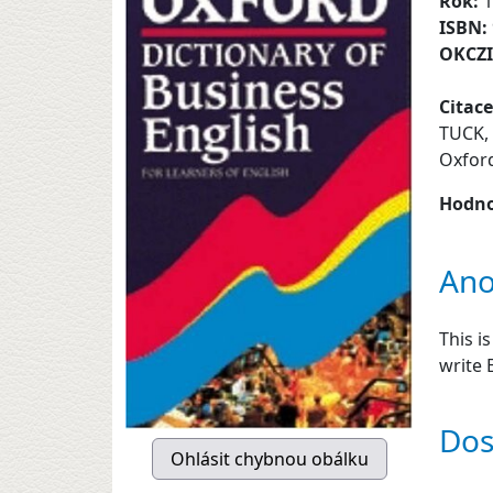
Rok:
1
ISBN:
OKCZ
Citace
TUCK, 
Oxford
Hodno
Ano
This i
write 
Dos