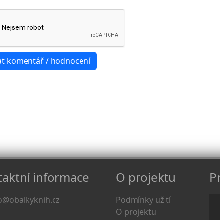
aktní informace
O projektu
Pr
o@obalkyknih.cz
Podmínky užití
O projektu