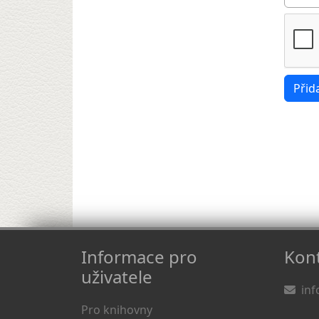
Informace pro
Kont
uživatele
inf
Pro knihovny