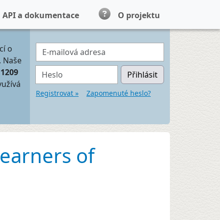
API a dokumentace
O projektu
E-mailová adresa
cí o
. Naše
Heslo
11209
Přihlásit
yužívá
Registrovat »
Zapomenuté heslo?
learners of