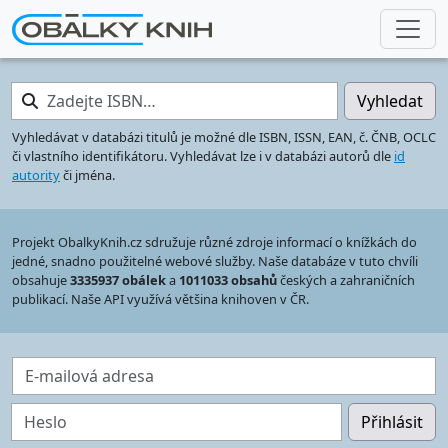
Zadejte ISBN…
Vyhledat
Vyhledávat v databázi titulů je možné dle ISBN, ISSN, EAN, č. ČNB, OCLC
či vlastního identifikátoru. Vyhledávat lze i v databázi autorů dle
id
autority
či jména.
Projekt ObalkyKnih.cz sdružuje různé zdroje informací o knížkách do
jedné, snadno použitelné webové služby. Naše databáze v tuto chvíli
obsahuje
3335937 obálek
a
1011033 obsahů
českých a zahraničních
publikací. Naše API využívá většina knihoven v ČR.
E-mailová adresa
Heslo
Přihlásit