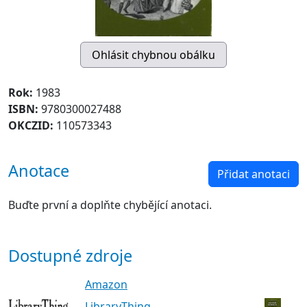
Rok:
1983
ISBN:
9780300027488
OKCZID:
110573343
Anotace
Přidat anotaci
Buďte první a doplňte chybějící anotaci.
Dostupné zdroje
Amazon
LibraryThing