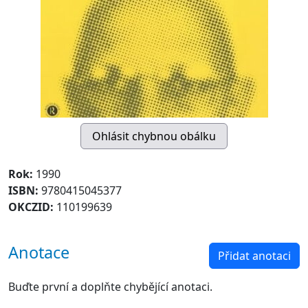
Rok:
1990
ISBN:
9780415045377
OKCZID:
110199639
Anotace
Přidat anotaci
Buďte první a doplňte chybějící anotaci.