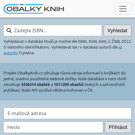
Zadejte ISBN…
Vyhledat
Vyhledávat v databázi titulů je možné dle ISBN, ISSN, EAN, č. ČNB, OCLC
či vlastního identifikátoru. Vyhledávat lze i v databázi autorů dle
id
autority
či jména.
Projekt ObalkyKnih.cz sdružuje různé zdroje informací o knížkách do
jedné, snadno použitelné webové služby. Naše databáze v tuto chvíli
obsahuje
3336314 obálek
a
1011209 obsahů
českých a zahraničních
publikací. Naše API využívá většina knihoven v ČR.
E-mailová adresa
Heslo
Přihlásit