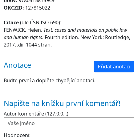
ISBN:
9780415815949
OKCZID:
127815022
Citace
(dle ČSN ISO 690):
FENWICK, Helen.
Text, cases and materials on public law
and human rights.
Fourth edition. New York: Routledge,
2017. xlii, 1044 stran.
Anotace
Přidat anotaci
Buďte první a doplňte chybějící anotaci.
Napište na knížku první komentář!
Autor komentáře (127.0.0...)
Hodnocení: