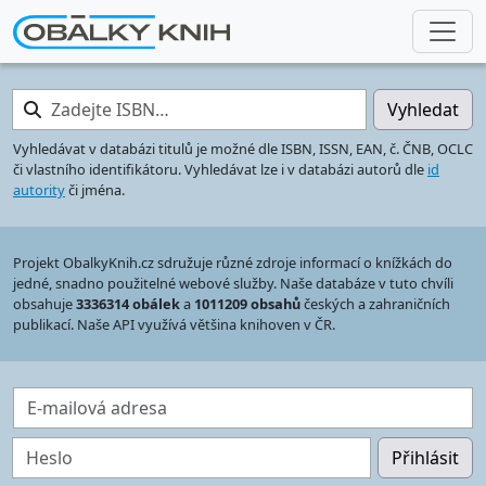
Zadejte ISBN…
Vyhledat
Vyhledávat v databázi titulů je možné dle ISBN, ISSN, EAN, č. ČNB, OCLC
či vlastního identifikátoru. Vyhledávat lze i v databázi autorů dle
id
autority
či jména.
Projekt ObalkyKnih.cz sdružuje různé zdroje informací o knížkách do
jedné, snadno použitelné webové služby. Naše databáze v tuto chvíli
obsahuje
3336314 obálek
a
1011209 obsahů
českých a zahraničních
publikací. Naše API využívá většina knihoven v ČR.
E-mailová adresa
Heslo
Přihlásit