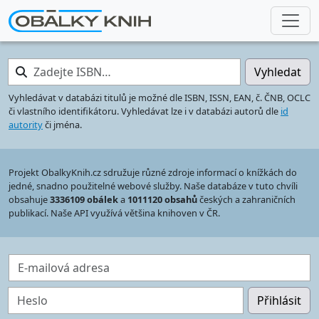
Zadejte ISBN…
Vyhledat
Vyhledávat v databázi titulů je možné dle ISBN, ISSN, EAN, č. ČNB, OCLC
či vlastního identifikátoru. Vyhledávat lze i v databázi autorů dle
id
autority
či jména.
Projekt ObalkyKnih.cz sdružuje různé zdroje informací o knížkách do
jedné, snadno použitelné webové služby. Naše databáze v tuto chvíli
obsahuje
3336109 obálek
a
1011120 obsahů
českých a zahraničních
publikací. Naše API využívá většina knihoven v ČR.
E-mailová adresa
Heslo
Přihlásit