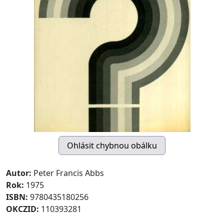
Autor:
Peter Francis Abbs
Rok:
1975
ISBN:
9780435180256
OKCZID:
110393281