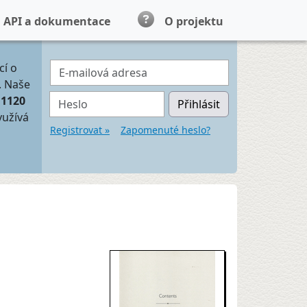
API a dokumentace
O projektu
E-mailová adresa
cí o
. Naše
Heslo
11120
Přihlásit
yužívá
Registrovat »
Zapomenuté heslo?