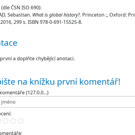
(dle ČSN ISO 690):
D, Sebastian.
What is global history?.
Princeton ;, Oxford: Pr
 2016, 299 s. ISBN 978-0-691-15525-8.
tace
první a doplňte chybějící anotaci.
ište na knížku první komentář!
komentáře (127.0.0...)
cení:
komentáře: