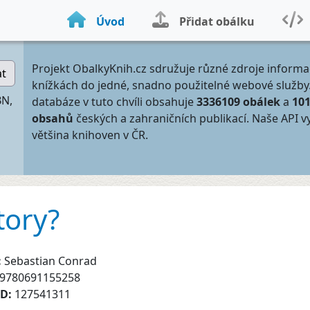
Úvod
Přidat obálku
Projekt ObalkyKnih.cz sdružuje různé zdroje informa
at
knížkách do jedné, snadno použitelné webové služby
BN,
databáze v tuto chvíli obsahuje
3336109 obálek
a
10
obsahů
českých a zahraničních publikací. Naše API v
většina knihoven v ČR.
tory?
:
Sebastian Conrad
9780691155258
ID:
127541311