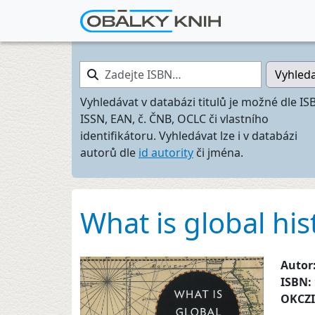
Zadejte ISBN…
Vyhled
Vyhledávat v databázi titulů je možné dle IS
ISSN, EAN, č. ČNB, OCLC či vlastního
identifikátoru. Vyhledávat lze i v databázi
autorů dle
id autority
či jména.
What is global his
Autor
ISBN:
OKCZ