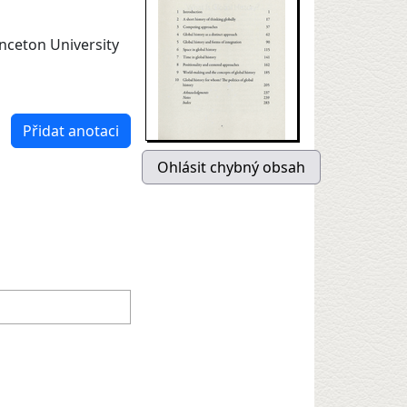
inceton University
Přidat anotaci