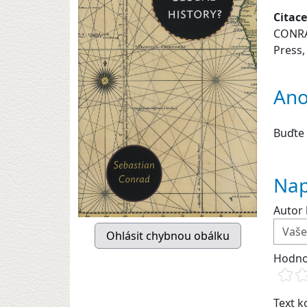
Citace
CONRA
Press,
Ano
Buďte 
Nap
Autor 
Hodno
Text 