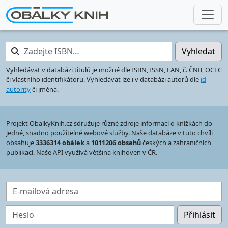
Zadejte ISBN…
Vyhledat
Vyhledávat v databázi titulů je možné dle ISBN, ISSN, EAN, č. ČNB, OCLC
či vlastního identifikátoru. Vyhledávat lze i v databázi autorů dle
id
autority
či jména.
Projekt ObalkyKnih.cz sdružuje různé zdroje informací o knížkách do
jedné, snadno použitelné webové služby. Naše databáze v tuto chvíli
obsahuje
3336314 obálek
a
1011206 obsahů
českých a zahraničních
publikací. Naše API využívá většina knihoven v ČR.
E-mailová adresa
Heslo
Přihlásit