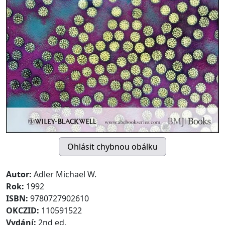
Autor:
Adler Michael W.
Rok:
1992
ISBN:
9780727902610
OKCZID:
110591522
Vydání:
2nd ed.