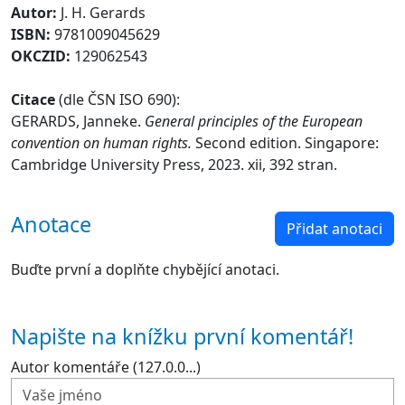
Autor:
J. H. Gerards
ISBN:
9781009045629
OKCZID:
129062543
Citace
(dle ČSN ISO 690):
GERARDS, Janneke.
General principles of the European
convention on human rights.
Second edition. Singapore:
Cambridge University Press, 2023. xii, 392 stran.
Anotace
Přidat anotaci
Buďte první a doplňte chybějící anotaci.
Napište na knížku první komentář!
Autor komentáře (127.0.0...)