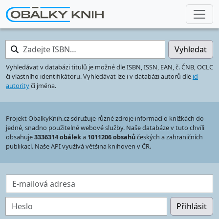
Zadejte ISBN…
Vyhledat
Vyhledávat v databázi titulů je možné dle ISBN, ISSN, EAN, č. ČNB, OCLC
či vlastního identifikátoru. Vyhledávat lze i v databázi autorů dle
id
autority
či jména.
Projekt ObalkyKnih.cz sdružuje různé zdroje informací o knížkách do
jedné, snadno použitelné webové služby. Naše databáze v tuto chvíli
obsahuje
3336314 obálek
a
1011206 obsahů
českých a zahraničních
publikací. Naše API využívá většina knihoven v ČR.
E-mailová adresa
Heslo
Přihlásit