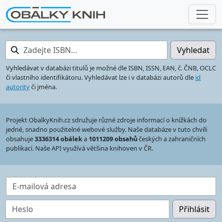
Zadejte ISBN…
Vyhledat
Vyhledávat v databázi titulů je možné dle ISBN, ISSN, EAN, č. ČNB, OCLC
či vlastního identifikátoru. Vyhledávat lze i v databázi autorů dle
id
autority
či jména.
Projekt ObalkyKnih.cz sdružuje různé zdroje informací o knížkách do
jedné, snadno použitelné webové služby. Naše databáze v tuto chvíli
obsahuje
3336314 obálek
a
1011209 obsahů
českých a zahraničních
publikací. Naše API využívá většina knihoven v ČR.
E-mailová adresa
Heslo
Přihlásit