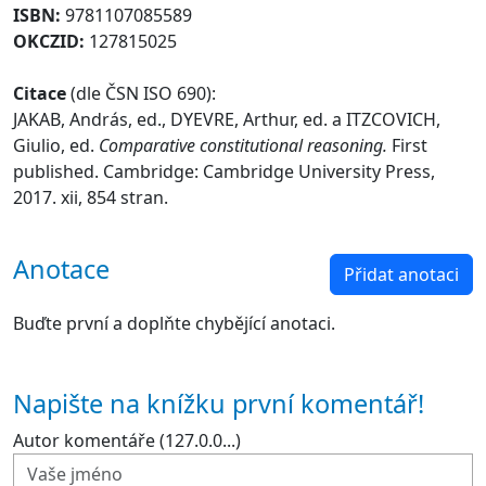
ISBN:
9781107085589
OKCZID:
127815025
Citace
(dle ČSN ISO 690):
JAKAB, András, ed., DYEVRE, Arthur, ed. a ITZCOVICH,
Giulio, ed.
Comparative constitutional reasoning.
First
published. Cambridge: Cambridge University Press,
2017. xii, 854 stran.
Anotace
Přidat anotaci
Buďte první a doplňte chybějící anotaci.
Napište na knížku první komentář!
Autor komentáře (127.0.0...)