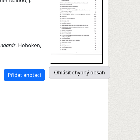
her Naidoo, J.
tandards.
Hoboken,
Přidat anotaci