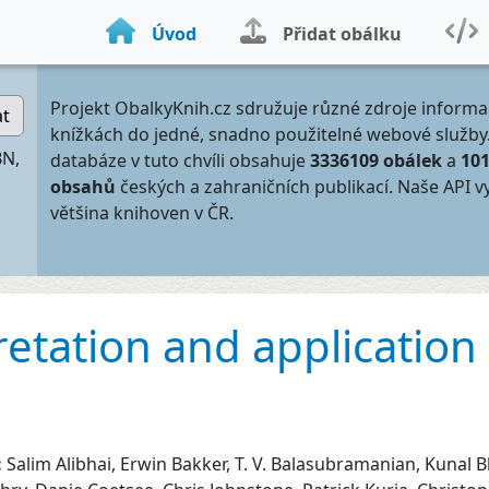
Úvod
Přidat obálku
Projekt ObalkyKnih.cz sdružuje různé zdroje informa
at
knížkách do jedné, snadno použitelné webové služby
BN,
databáze v tuto chvíli obsahuje
3336109 obálek
a
10
obsahů
českých a zahraničních publikací. Naše API v
většina knihoven v ČR.
retation and application
:
Salim Alibhai, Erwin Bakker, T. V. Balasubramanian, Kunal B