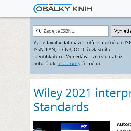
Zadejte ISBN…
Vyhled
Vyhledávat v databázi titulů je možné dle IS
ISSN, EAN, č. ČNB, OCLC či vlastního
identifikátoru. Vyhledávat lze i v databázi
autorů dle
id autority
či jména.
Wiley 2021 interp
Standards
Autor