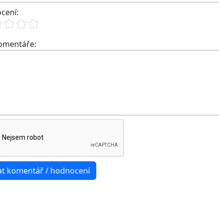
cení:
komentáře: