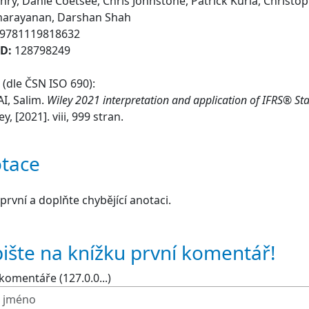
ry, Danie Coetsee, Chris Johnstone, Patrick Kuria, Christop
arayanan, Darshan Shah
9781119818632
ID:
128798249
(dle ČSN ISO 690):
I, Salim.
Wiley 2021 interpretation and application of IFRS® S
ey, [2021]. viii, 999 stran.
tace
první a doplňte chybějící anotaci.
ište na knížku první komentář!
komentáře (127.0.0...)