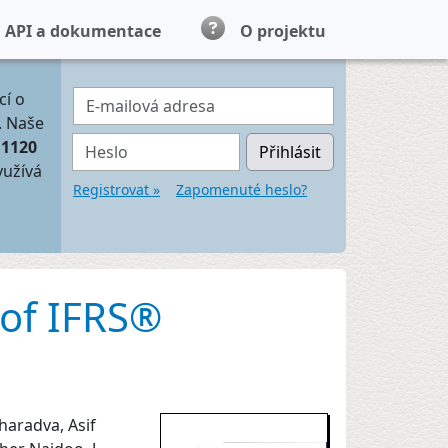
API a dokumentace
O projektu
E-mailová adresa
cí o
. Naše
Heslo
11120
Přihlásit
yužívá
Registrovat »
Zapomenuté heslo?
 of IFRS®
haradva, Asif