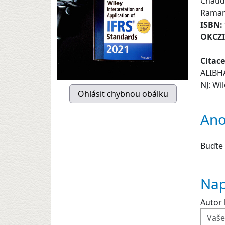
Chaudh
Raman
ISBN:
OKCZ
Citace
ALIBHA
NJ: Wil
Ano
Buďte 
Nap
Autor 