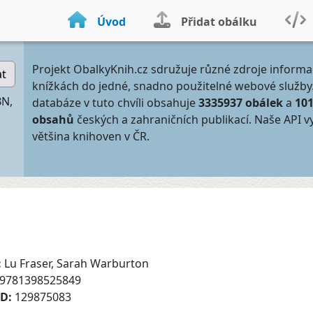
Úvod
Přidat obálku
Projekt ObalkyKnih.cz sdružuje různé zdroje informa
at
knížkách do jedné, snadno použitelné webové služby
BN,
databáze v tuto chvíli obsahuje
3335937 obálek
a
10
obsahů
českých a zahraničních publikací. Naše API v
většina knihoven v ČR.
:
Lu Fraser, Sarah Warburton
9781398525849
ID:
129875083