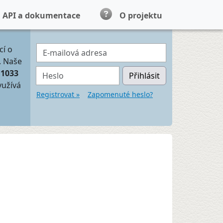
API a dokumentace
O projektu
E-mailová adresa
cí o
. Naše
Heslo
11033
Přihlásit
yužívá
Registrovat »
Zapomenuté heslo?