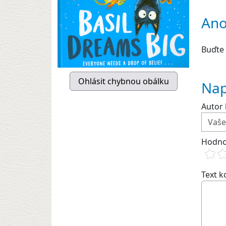
Ano
Buďte 
Nap
Autor 
Hodno
Text 