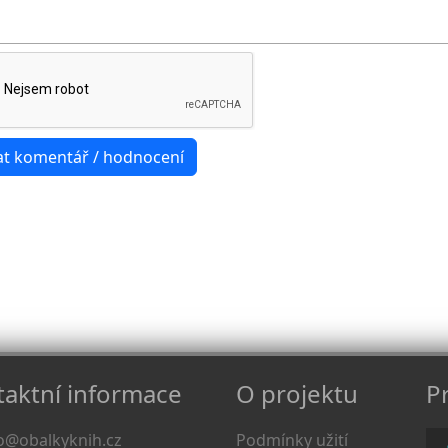
aktní informace
O projektu
Pr
o@obalkyknih.cz
Podmínky užití