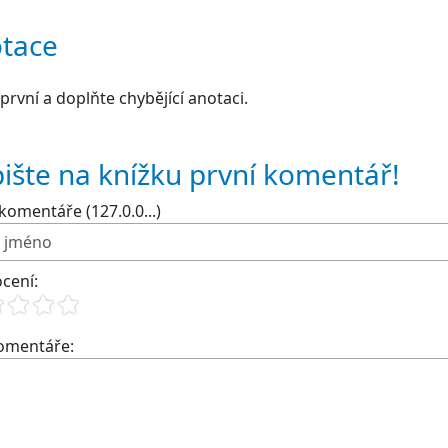
tace
první a doplňte chybějící anotaci.
ište na knížku první komentář!
komentáře (127.0.0...)
cení:
komentáře: