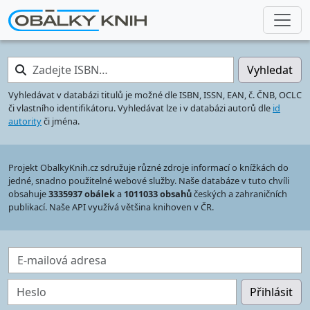
Zadejte ISBN…
Vyhledat
Vyhledávat v databázi titulů je možné dle ISBN, ISSN, EAN, č. ČNB, OCLC
či vlastního identifikátoru. Vyhledávat lze i v databázi autorů dle
id
autority
či jména.
Projekt ObalkyKnih.cz sdružuje různé zdroje informací o knížkách do
jedné, snadno použitelné webové služby. Naše databáze v tuto chvíli
obsahuje
3335937 obálek
a
1011033 obsahů
českých a zahraničních
publikací. Naše API využívá většina knihoven v ČR.
E-mailová adresa
Heslo
Přihlásit