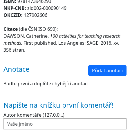
ISBN:
9781473946293
NKP-CNB:
zld002-000090149
OKCZID:
127902606
Citace
(dle ČSN ISO 690):
DAWSON, Catherine.
100 activities for teaching research
methods.
First published. Los Angeles: SAGE, 2016. xv,
356 stran.
Anotace
Přidat anotaci
Buďte první a doplňte chybějící anotaci.
Napište na knížku první komentář!
Autor komentáře (127.0.0...)