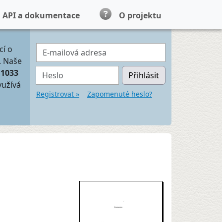
API a dokumentace
O projektu
E-mailová adresa
cí o
. Naše
Heslo
11033
Přihlásit
yužívá
Registrovat »
Zapomenuté heslo?