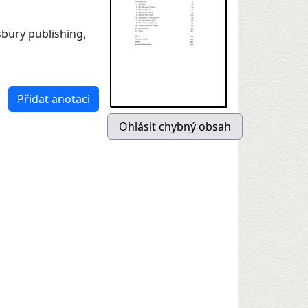
sbury publishing,
Přidat anotaci