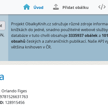
Úvod
Přidat obálku
Projekt ObalkyKnih.cz sdružuje různé zdroje informa
at
knížkách do jedné, snadno použitelné webové služby
BN,
databáze v tuto chvíli obsahuje
3335937 obálek
a
10
obsahů
českých a zahraničních publikací. Naše API v
většina knihoven v ČR.
a
:
Orlando Figes
9781526631763
ID:
128915456