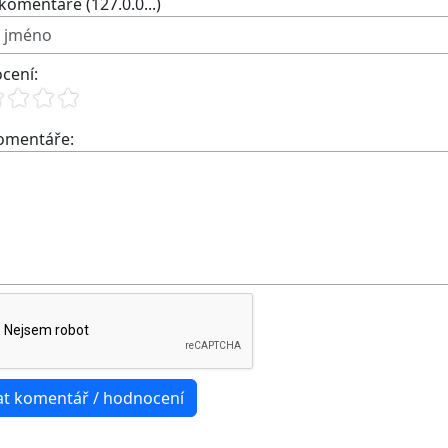
komentáře (127.0.0...)
cení:
komentáře: