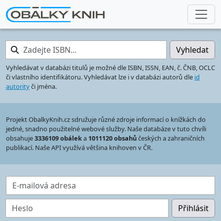
Zadejte ISBN…
Vyhledat
Vyhledávat v databázi titulů je možné dle ISBN, ISSN, EAN, č. ČNB, OCLC
či vlastního identifikátoru. Vyhledávat lze i v databázi autorů dle
id
autority
či jména.
Projekt ObalkyKnih.cz sdružuje různé zdroje informací o knížkách do
jedné, snadno použitelné webové služby. Naše databáze v tuto chvíli
obsahuje
3336109 obálek
a
1011120 obsahů
českých a zahraničních
publikací. Naše API využívá většina knihoven v ČR.
E-mailová adresa
Heslo
Přihlásit