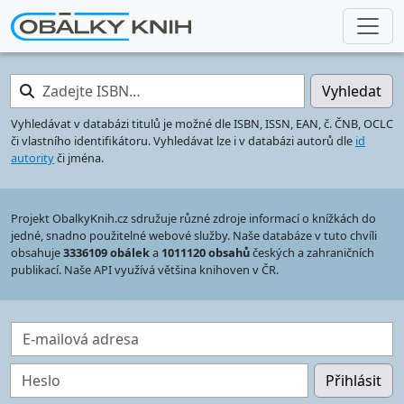
Zadejte ISBN…
Vyhledat
Vyhledávat v databázi titulů je možné dle ISBN, ISSN, EAN, č. ČNB, OCLC
či vlastního identifikátoru. Vyhledávat lze i v databázi autorů dle
id
autority
či jména.
Projekt ObalkyKnih.cz sdružuje různé zdroje informací o knížkách do
jedné, snadno použitelné webové služby. Naše databáze v tuto chvíli
obsahuje
3336109 obálek
a
1011120 obsahů
českých a zahraničních
publikací. Naše API využívá většina knihoven v ČR.
E-mailová adresa
Heslo
Přihlásit